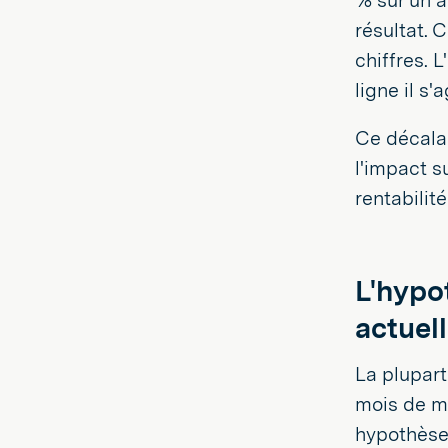
% sur un a
résultat. 
chiffres. 
ligne il s
Ce décalag
l'impact s
rentabilit
L'hypot
actuell
La plupart
mois de mi
hypothèses