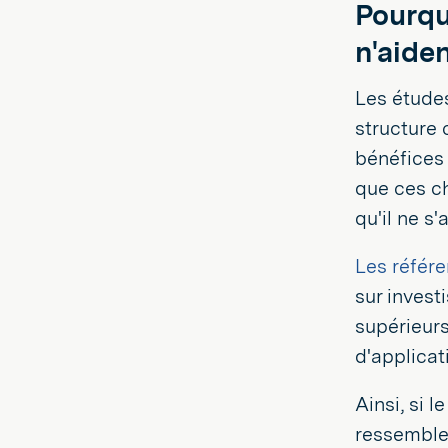
Pourqu
n'aiden
Les étud
structure 
bénéfices 
que ces ch
qu'il ne s
Les référ
sur invest
supérieurs
d'applicat
Ainsi, si 
ressembler