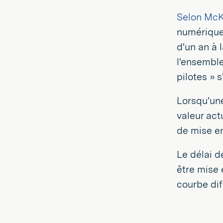
Selon McK
numériques
d'un an à l
l'ensemble
pilotes » 
Lorsqu'une
valeur act
de mise en
Le délai d
être mise 
courbe dif