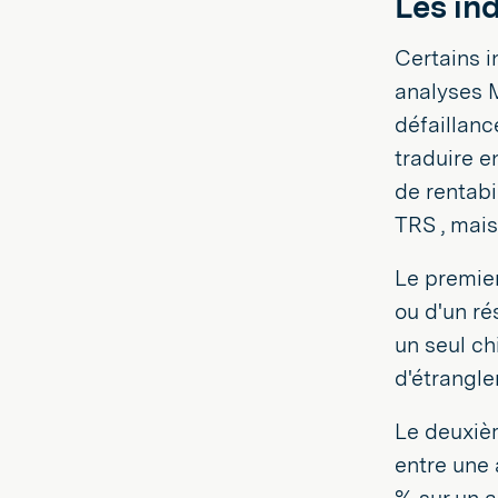
Les ind
Certains i
analyses M
défaillanc
traduire e
de rentabil
TRS , mais
Le premier
ou d'un ré
un seul ch
d'étrangle
Le deuxièm
entre une 