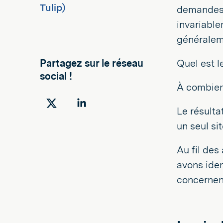
Tulip)
demandes d
invariable
généraleme
Partagez sur le réseau
Quel est l
social !
À combien
Partager
Partager
Le résultat
sur
sur
un seul si
Twitter
LinkedIn
Au fil des
avons iden
concernent