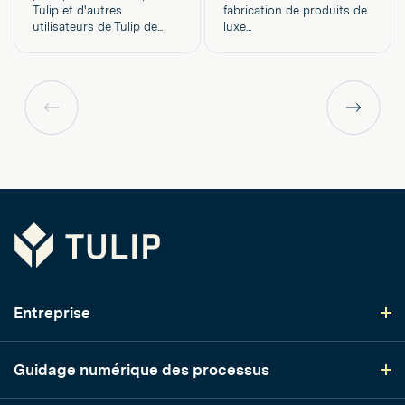
Tulip et d'autres
fabrication de produits de
utilisateurs de Tulip de...
luxe...
Page
Page
précédente
précéden
Tulip
Entreprise
Guidage numérique des processus