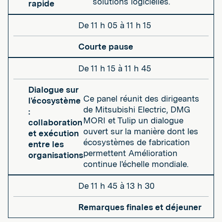
solutions logicielles.
rapide
De 11 h 05 à 11 h 15
Courte pause
De 11 h 15 à 11 h 45
Dialogue sur
Ce panel réunit des dirigeants
l'écosystème
de Mitsubishi Electric, DMG
:
MORI et Tulip un dialogue
collaboration
ouvert sur la manière dont les
et exécution
écosystèmes de fabrication
entre les
permettent Amélioration
organisations
continue l'échelle mondiale.
De 11 h 45 à 13 h 30
Remarques finales et déjeuner