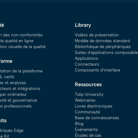
té
Library
n des non-conformités
Vidéos de présentation
e qualité en ligne
Modèle de données standard
ion visuelle de la qualité
Bibliothèque de périphériques
Suites d’applications composable
Applications
forme
Connecteurs
Composants d’interface
tation de la plateforme
L natifs
s et analyses
Ressources
teurs et intégrations
 par ordinateur
Tulip University
ivité et gouvernance
Webinaires
es professionnels
Livres électroniques
Communauté
Base de connaissances
its
Blog
Événements
ériques Edge
Études de cas
e Kit