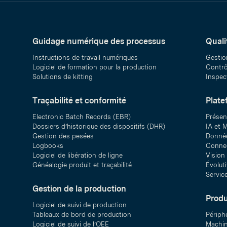
Guidage numérique des processus
Quali
Instructions de travail numériques
Gestio
Logiciel de formation pour la production
Contrôl
Solutions de kitting
Inspect
Traçabilité et conformité
Plate
Electronic Batch Records (EBR)
Présen
Dossiers d’historique des dispositifs (DHR)
IA et M
Gestion des pesées
Donnée
Logbooks
Connec
Logiciel de libération de ligne
Vision
Généalogie produit et traçabilité
Évolut
Servic
Gestion de la production
Produ
Logiciel de suivi de production
Tableaux de bord de production
Périph
Logiciel de suivi de l’OEE
Machin