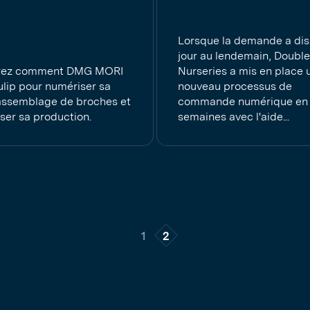
Lorsque la demande a di
jour au lendemain, Doubl
rez comment DMG MORI
Nurseries a mis en place 
Tulip pour numériser sa
nouveau processus de
'assemblage de broches et
commande numérique en 
iser sa production.
semaines avec l'aide...
1
2