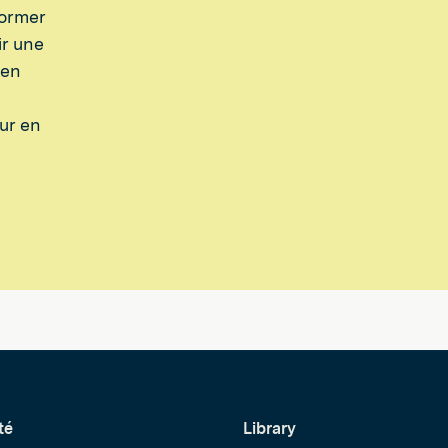
former
ir une
 en
ur en
té
Library