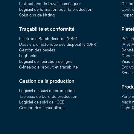
Instructions de travail numériques
Gestio
Logiciel de formation pour la production
Contrôl
Solutions de kitting
Inspect
Traçabilité et conformité
Plate
Electronic Batch Records (EBR)
Présen
Dossiers d’historique des dispositifs (DHR)
IA et M
Gestion des pesées
Donnée
Logbooks
Connec
Logiciel de libération de ligne
Vision
Généalogie produit et traçabilité
Évolut
Servic
Gestion de la production
Produ
Logiciel de suivi de production
Tableaux de bord de production
Périph
Logiciel de suivi de l’OEE
Machin
Gestion des échantillons
Light K