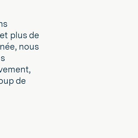
ns
et plus de
rnée, nous
ns
uvement,
oup de