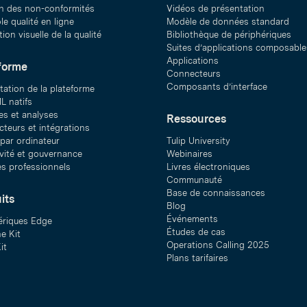
n des non-conformités
Vidéos de présentation
e qualité en ligne
Modèle de données standard
ion visuelle de la qualité
Bibliothèque de périphériques
Suites d’applications composable
Applications
forme
Connecteurs
Composants d’interface
tation de la plateforme
L natifs
s et analyses
Ressources
teurs et intégrations
 par ordinateur
Tulip University
ivité et gouvernance
Webinaires
es professionnels
Livres électroniques
Communauté
Base de connaissances
its
Blog
Événements
ériques Edge
Études de cas
e Kit
Operations Calling 2025
it
Plans tarifaires