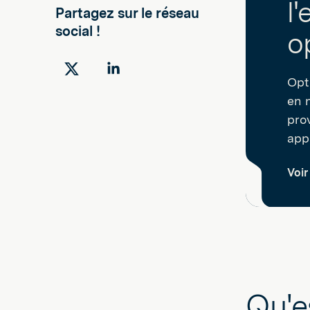
l
Partagez sur le réseau
social !
o
Partager
Partager
Opti
sur
sur
en 
Twitter
LinkedIn
pro
appa
Voir
Qu'e