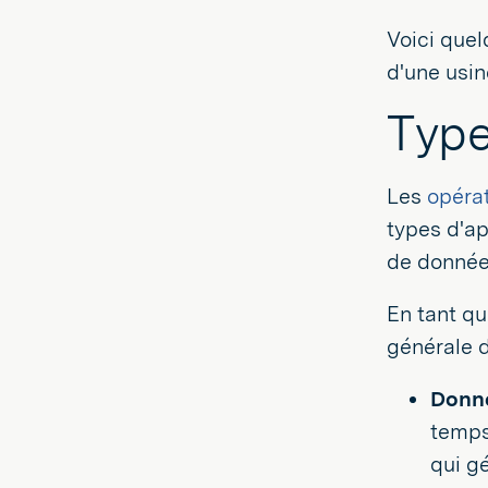
Voici que
d'une usin
Type
Les
opérat
types d'ap
de données
En tant qu
générale 
Donné
temps
qui g