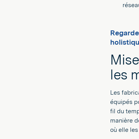
résea
Regardez
holistiq
Mise
les 
Les fabric
équipés po
fil du tem
manière do
où elle le