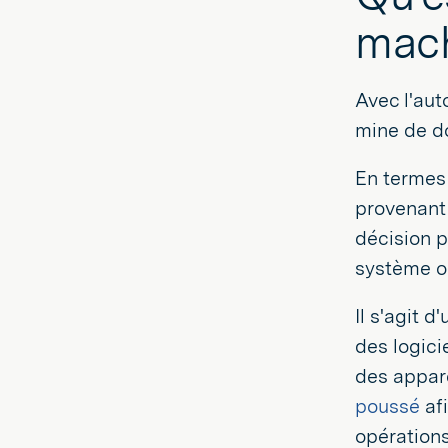
mach
Avec l'aut
mine de do
En termes
provenant 
décision p
système o
Il s'agit 
des logici
des appare
poussé
afi
opérations