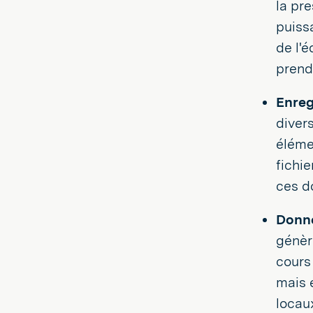
la pre
puiss
de l'é
prend
Enreg
diver
éléme
fichi
ces d
Donné
génèr
cours
mais 
locaux