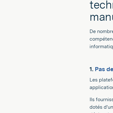
tech
manu
De nombreu
compétence
informatiq
1.
Pas d
Les plate
applicatio
Ils fourni
dotés d'un