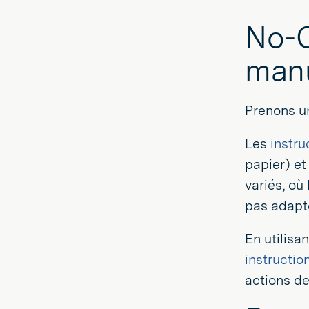
No-C
manu
Prenons u
Les
instru
papier) et
variés, où
pas adapté
En utilisa
instructio
actions de