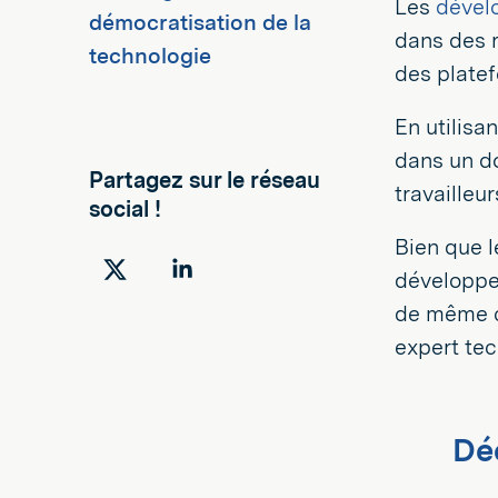
Les
dével
démocratisation de la
dans des rô
technologie
des platef
En utilisa
dans un d
Partagez sur le réseau
travailleu
social !
Bien que 
développem
Partager
Partager
de même c
sur
sur
expert tec
Twitter
LinkedIn
Dé