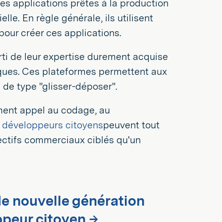
des applications prêtes à la production
lle. En règle générale, ils utilisent
our créer ces applications.
parti de leur expertise durement acquise
iques. Ces plateformes permettent aux
e de type "glisser-déposer".
ment appel au codage, au
s
développeurs citoyens
peuvent tout
ectifs commerciaux ciblés qu'un
e nouvelle génération
ppeur citoyen →