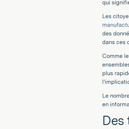
qui signifi
Les citoy
manufactu
des donné
dans ces 
Comme l
ensembles
plus rapid
l'implicat
Le nombre 
en informa
Des 