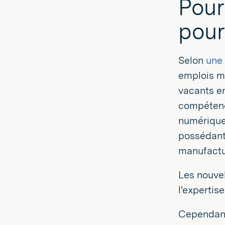
Pour
pour
Selon
une 
emplois ma
vacants en
compétenc
numériques
possédant 
manufactu
Les nouvel
l'expertis
Cependant,