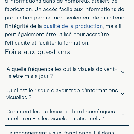
d'informations dans de nombreux ateliers de
fabrication. Un accès facile aux informations de
production permet non seulement de maintenir
l'intégrité de la
qualité de la production
, mais il
peut également être utilisé pour accroître
l'efficacité et faciliter la formation.
Foire aux questions
À quelle fréquence les outils visuels doivent-
ils être mis à jour ?
Aussi souvent que le travail change. Pour les outils physiques tels
Quel est le risque d'avoir trop d'informations
que les tableaux, les étiquettes ou les rubans adhésifs, une
révision mensuelle est une bonne base de référence. Les tableaux
visuelles ?
de bord numériques se mettent à jour automatiquement, mais
Le désordre. Si tout est signalé, rien ne ressort. Les systèmes les
même dans ce cas, les mesures et les alertes doivent être vérifiées
Comment les tableaux de bord numériques
plus efficaces ne mettent en évidence que ce qui est important,
régulièrement pour s'assurer qu'elles correspondent toujours aux
c'est-à-dire des signaux simples et cohérents qui orientent
améliorent-ils les visuels traditionnels ?
priorités actuelles.
rapidement les utilisateurs vers la bonne action.
Ils suppriment les mises à jour manuelles, maintiennent les
Le management visuel fonctionne-t-il dans
informations à jour et permettent aux équipes de suivre les