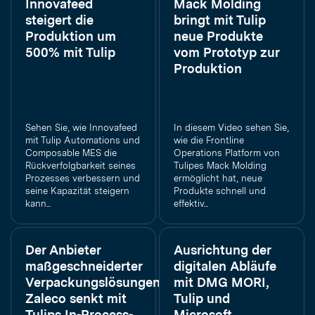
Innovafeed
Mack Molding
steigert die
bringt mit Tulip
Produktion um
neue Produkte
500% mit Tulip
vom Prototyp zur
Produktion
Sehen Sie, wie Innovafeed
In diesem Video sehen Sie,
mit Tulip Automations und
wie die Frontline
Composable MES die
Operations Platform von
Rückverfolgbarkeit seines
Tulipes Mack Molding
Prozesses verbessern und
ermöglicht hat, neue
seine Kapazität steigern
Produkte schnell und
kann...
effektiv...
Der Anbieter
Ausrichtung der
maßgeschneiderter
digitalen Abläufe
Verpackungslösungen
mit DMG MORI,
Zaleco senkt mit
Tulip und
Tulips In-Process-
Microsoft