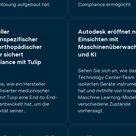
lösung aufgebaut hat.
Compliance ermöglicht.
ller
Autodesk eröffnet 
nspezifischer
Einsichten mit
orthopädischer
Maschinenüberwac
r sichert
und KI
ance mit Tulip
Sehen Sie sich an, wie da
Technology Center-Team 
e, wie ein Hersteller
isolierten Geräte instrume
isierter medizinischer
hat und mithilfe von traini
mit Tulip eine End-to-End-
Maschine Learning-Model
entwickelt hat, um die
verschiedene Zustände
tät seiner...
vorhersagt.