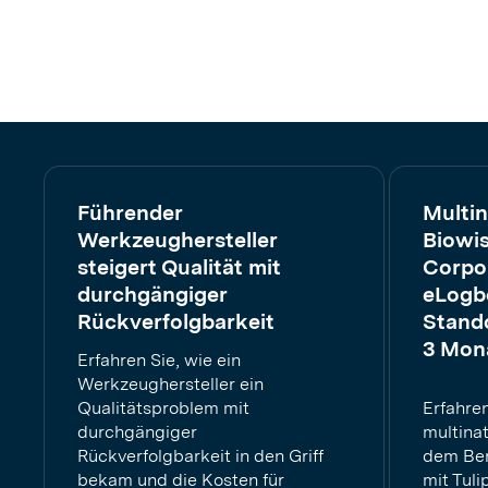
Führender
Multin
Werkzeughersteller
Biowi
steigert Qualität mit
Corpor
durchgängiger
eLogb
Rückverfolgbarkeit
Stando
3 Mona
Erfahren Sie, wie ein
Werkzeughersteller ein
Qualitätsproblem mit
Erfahren
durchgängiger
multina
Rückverfolgbarkeit in den Griff
dem Ber
bekam und die Kosten für
mit Tuli