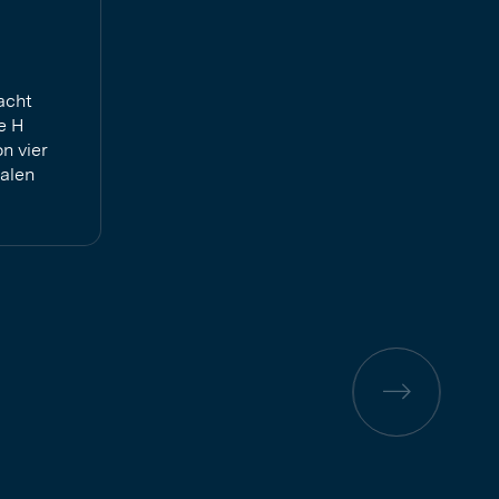
acht
e H
n vier
alen
Vorherige
Seite