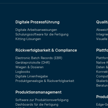
Digitale Prozessführung
Quali
Digitale Arbeitsanweisungen
Abweic
Schulungssoftware für die Fertigung
Integrie
Kitting-Lösungen
Visuelle
Rückverfolgbarkeit & Compliance
Plattf
Electronic Batch Records (EBR)
Plattfo
Geräteprotokolle (DHR)
Native 
Wiegen & Dosieren
Daten &
Logbooks
Konnekt
Digitale Linienfreigabe
Compute
Produktgenealogie & Rückverfolgbarkeit
Skalier
Beratun
Produktionsmanagement
Produ
Software zur Produktionsverfolgung
Dashboards für die Fertigung
Edge-Ge