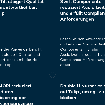
Tilt steigert Qualität
Swift Components
rantwortlichkeit
reduziert Ausfallzei
lip
und erfüllt Complian
Anforderungen
Lesen Sie den Anwenderb
und erfahren Sie, wie Swif
ie den Anwenderbericht:
Components mit Tulip
lt steigert Qualität und
Ausfallzeiten reduziert u
rtlichkeit mit der No-
Compliance-Anforderung
n Tulip
erfüllt.
ORI reduziert
Double H Nurseries 
 durch
auf Tulip , um agil zu
lisierung der
bleiben
ktionsprozesse