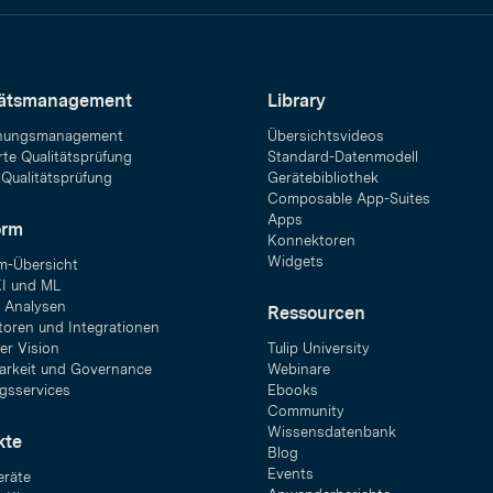
tätsmanagement
Library
hungsmanagement
Übersichtsvideos
rte Qualitätsprüfung
Standard-Datenmodell
 Qualitätsprüfung
Gerätebibliothek
Composable App-Suites
Apps
orm
Konnektoren
Widgets
rm-Übersicht
KI und ML
 Analysen
Ressourcen
oren und Integrationen
r Vision
Tulip University
barkeit und Governance
Webinare
gsservices
Ebooks
Community
Wissensdatenbank
kte
Blog
Events
räte