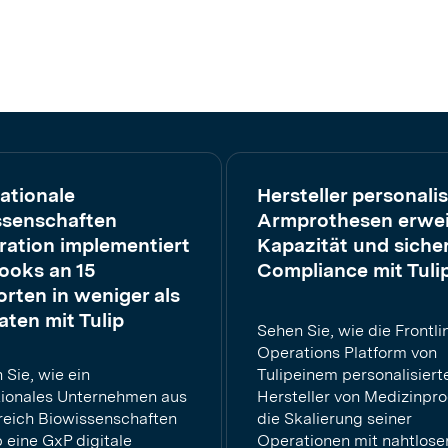
ationale
Hersteller personalis
ssenschaften
Armprothesen erwei
ation implementiert
Kapazität und siche
ooks an 15
Compliance mit Tuli
rten in weniger als
ten mit Tulip
Sehen Sie, wie die Frontli
Operations Platform von
 Sie, wie ein
Tulipeinem personalisiert
tionales Unternehmen aus
Hersteller von Medizinpr
eich Biowissenschaften
die Skalierung seiner
p eine GxP digitale
Operationen mit nahtlose