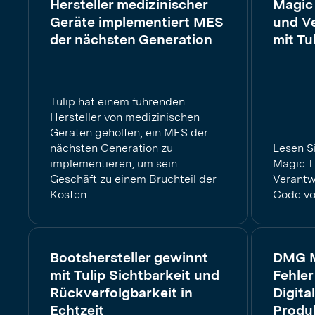
Hersteller medizinischer
Magic 
Geräte implementiert MES
und Ve
der nächsten Generation
mit Tu
Tulip hat einem führenden
Hersteller von medizinischen
Geräten geholfen, ein MES der
nächsten Generation zu
Lesen S
implementieren, um sein
Magic Ti
Geschäft zu einem Bruchteil der
Verantwo
Kosten...
Code vo
Bootshersteller gewinnt
DMG M
mit Tulip Sichtbarkeit und
Fehler
Rückverfolgbarkeit in
Digita
Echtzeit
Produ