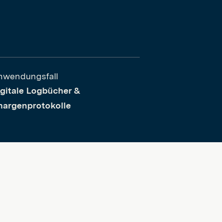
nwendungsfall
gitale Logbücher &
hargenprotokolle