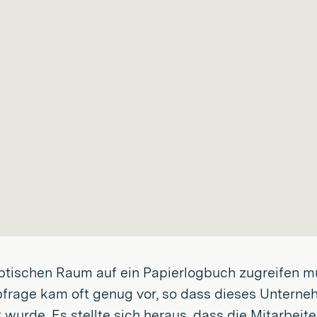
eptischen Raum auf ein Papierlogbuch zugreifen mu
bfrage kam oft genug vor, so dass dieses Unterneh
de. Es stellte sich heraus, dass die Mitarbeite