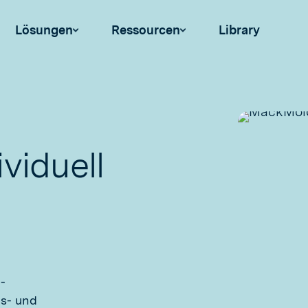
Lösungen
Ressourcen
Library
ividuell
-
ns- und