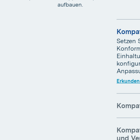
aufbauen.
Kompat
Setzen 
Konform
Einhalt
konfigu
Anpassu
Erkunden 
Kompat
Kompat
und Ve