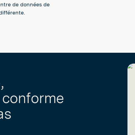
entre de données de
ifférente.
,
t conforme
as