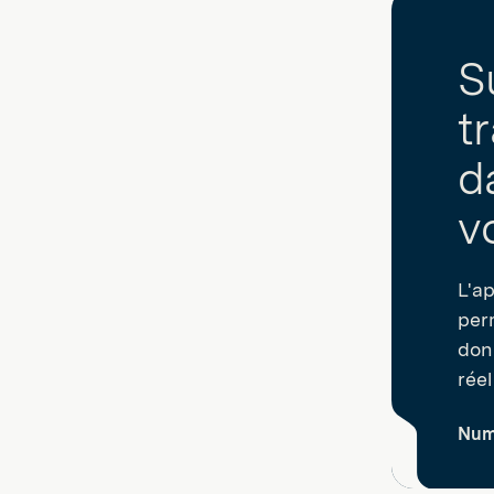
S
t
d
v
L'ap
per
don
réel
Numé