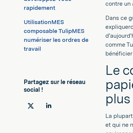
contre un 
rapidement
Dans ce g
UtilisationMES
expliquer
composable TulipMES
d'aujourd'
numériser les ordres de
comme Tuli
travail
bénéficier
Le c
papi
Partagez sur le réseau
social !
plus
Partager
Partager
La plupart
sur
sur
et qui ne 
Twitter
LinkedIn