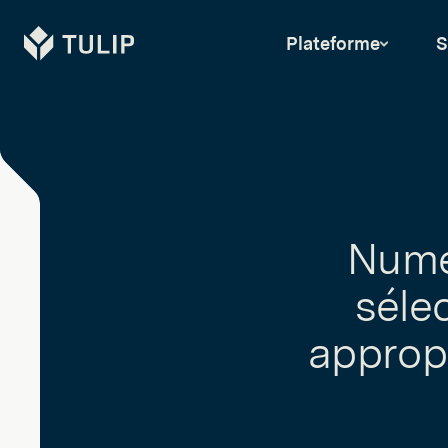
Tulip
Plateforme
S
Numér
sélec
appropr