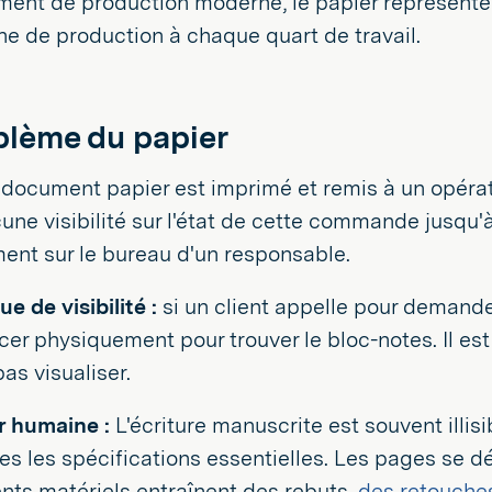
ent de production moderne, le papier représente u
ne de production à chaque quart de travail.
blème du papier
document papier est imprimé et remis à un opérateu
une visibilité sur l'état de cette commande jusqu
ent sur le bureau d'un responsable.
e de visibilité :
si un client appelle pour demande
er physiquement pour trouver le bloc-notes. Il est 
as visualiser.
r humaine :
L'écriture manuscrite est souvent illis
bles les spécifications essentielles. Les pages se 
ents matériels entraînent des rebuts,
des retouche