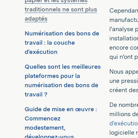
papier et les systèmes
traditionnels ne sont plus
Cependant
adaptés
manufactu
l'analyse 
Numérisation des bons de
installati
travail : la couche
encore con
d'exécution
qui n'ont 
Quelles sont les meilleures
Nous appe
plateformes pour la
une pressio
numérisation des bons de
créent des
travail ?
De nombreu
Guide de mise en œuvre :
millions d
Commencez
d'exécutio
modestement,
logicielle
développez-vous