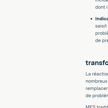
dont i
Indic
saisit
probl
de pré
transf
La réactio
nombreux 
remplacer 
de problèm
MES tradit