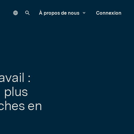
Language
Rechercher sur notre site
À propos de nous
Connexion
vail :
a plus
âches en