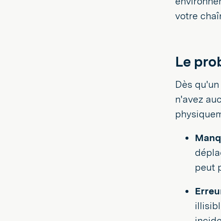
environnem
votre chaî
Le pro
Dès qu'un 
n'avez auc
physiquem
Manqu
déplac
peut p
Erreu
illisi
incid