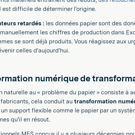
l est difficile de déterminer l'origine.
ateurs retardés :
les données papier sont des donn
 manuellement les chiffres de production dans Exce
èmes se sont déjà produits. Vous réagissez aux ur
venir celles d'aujourd'hui.
ormation numérique de transform
n naturelle au « problème du papier » consiste à a
fabricants, cela conduit au
transformation numé
un support flexible comme le papier par un systèm
es qu'il en résout.
ionnels MES conçus il y a plusieurs décennies po