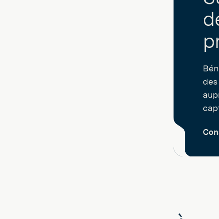
d
p
Béné
des
aup
cap
Cons