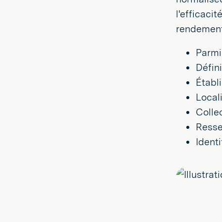
l'efficaci
rendement 
Parmi
Défin
Établ
Locali
Colle
Resse
Ident