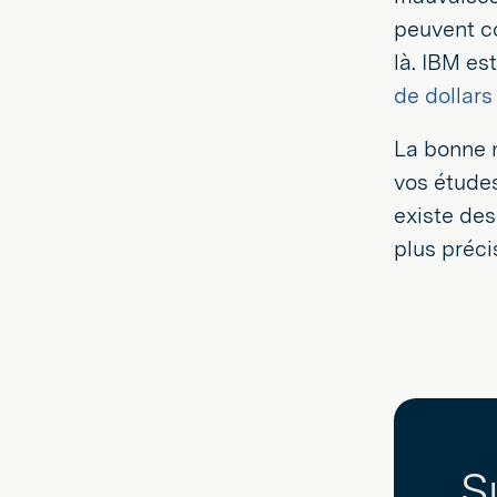
sur
sur
peuvent co
Twitter
LinkedIn
là. IBM e
de dollars
La bonne n
vos études
existe des
plus préci
S