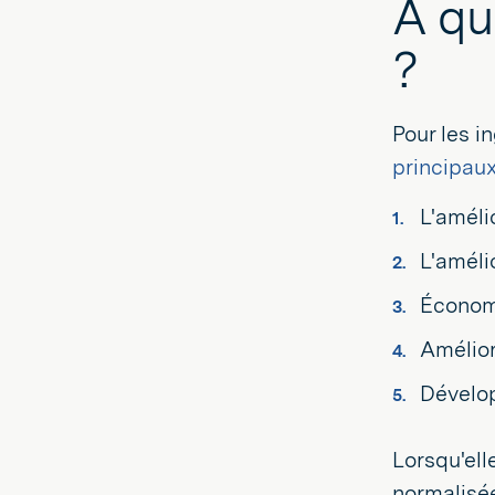
À qu
?
Pour les i
principau
L'améli
L'améli
Économi
Amélior
Dévelop
Lorsqu'ell
normalisée