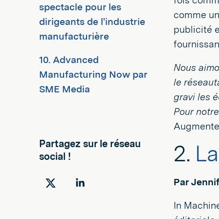
fois comme
spectacle pour les
comme un 
dirigeants de l'industrie
publicité 
manufacturière
fournissan
10. Advanced
Nous aimon
Manufacturing Now par
le réseaut
SME Media
gravi les 
Pour notre
Augmented
Partagez sur le réseau
2.
La
social !
Par Jenni
Partager
Partager
sur
sur
In Machine