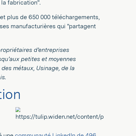
la fabrication".
 et plus de 650 000 téléchargements,
ises manufacturières qui "partagent
opriétaires d'entreprises
usqu'aux petites et moyennes
il des métaux, Usinage, de la
is.
tion
éé une
communauté LinkedIn de 496