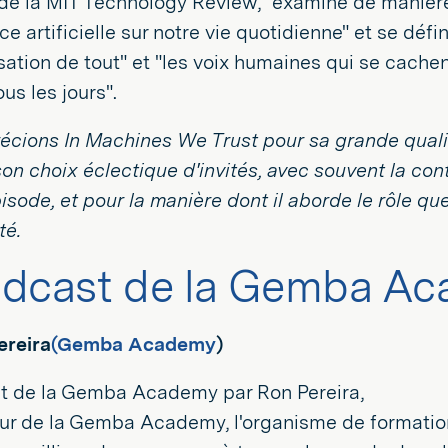
 de la MIT Technology Review, "examine de manière
ence artificielle sur notre vie quotidienne" et se d
sation de tout" et "les voix humaines qui se cache
ous les jours".
cions In Machines We Trust pour sa grande qualit
, son choix éclectique d'invités, avec souvent la c
sode, et pour la manière dont il aborde le rôle que
té.
dcast de la Gemba A
ereira
(Gemba Academy
)
t de la Gemba Academy par Ron Pereira,
ur de la Gemba Academy, l'organisme de formation