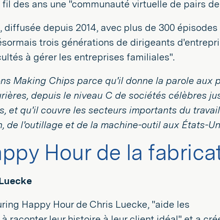
fil des ans une "communauté virtuelle de pairs de 
, diffusée depuis 2014, avec plus de 300 épisodes
ormais trois générations de dirigeants d'entrepr
cultés à gérer les entreprises familiales".
s Making Chips parce qu'il donne la parole aux pr
ières, depuis le niveau C de sociétés célèbres j
s, et qu'il couvre les secteurs importants du trava
n, de l'outillage et de la machine-outil aux États-Un
ppy Hour de la fabrica
 Luecke
ring Happy Hour de Chris Luecke, "aide les
à raconter leur histoire à leur client idéal" et a cr