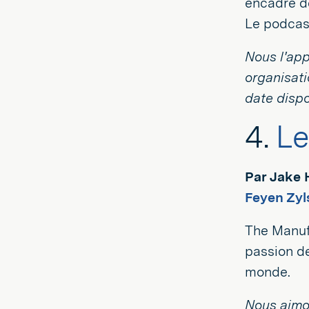
encadré de
Le podcast
Nous l'app
organisati
date dispo
4.
Le
Par Jake 
Feyen Zyl
The Manufa
passion d
monde.
Nous aimon