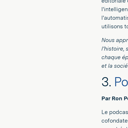
Twitter
LinkedIn
éditoriale
l'intellig
l'automati
utilisons t
Nous appré
l'histoire
chaque épi
et la socié
3.
Po
Par Ron P
Le podcas
cofondate