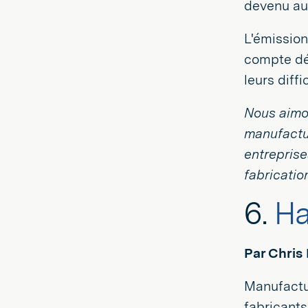
devenu au 
L'émission
compte dés
leurs diffi
Nous aimon
manufactur
entreprise
fabricatio
6.
Ha
Par Chris
Manufactu
fabricants 