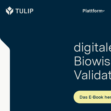
Tulip
Plattform
digita
Biowis
Valida
Das E-Book he