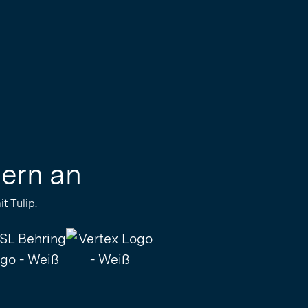
lern an
t Tulip.