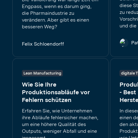
diese St
Engpass, wenn es darum ging,
zu reduz
die Pharmaindustrie zu
Vorschr
verändern. Aber gibt es einen
und die E
besseren Weg?
Pa
Felix Schloendorff
Lean Manufacturing
digitale
Wie Sie Ihre
Produ
Produktionsabläufe vor
- Best
Fehlern schützen
Herste
Erfahren Sie, wie Unternehmen
In dies
ihre Abläufe fehlersicher machen,
einen de
um eine höhere Qualität des
den akt
Outputs, weniger Abfall und eine
Produk
insgesamt...
wie Unt