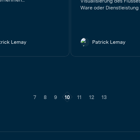
Visualisierung des Flusses
Ware oder Dienstleistung 
trick Lemay
Patrick Lemay
7
8
9
10
11
12
13