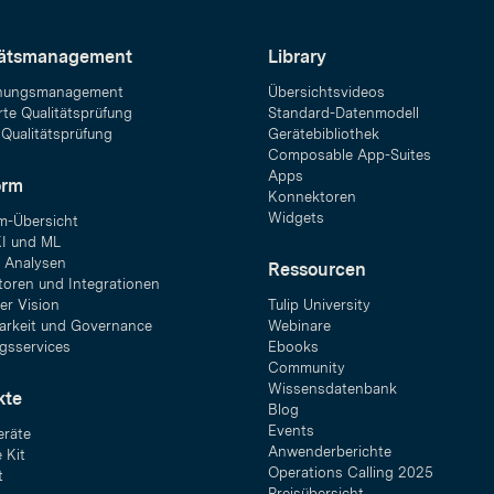
tätsmanagement
Library
hungsmanagement
Übersichtsvideos
rte Qualitätsprüfung
Standard-Datenmodell
 Qualitätsprüfung
Gerätebibliothek
Composable App-Suites
Apps
orm
Konnektoren
Widgets
rm-Übersicht
KI und ML
 Analysen
Ressourcen
oren und Integrationen
r Vision
Tulip University
barkeit und Governance
Webinare
gsservices
Ebooks
Community
Wissensdatenbank
kte
Blog
Events
räte
Anwenderberichte
 Kit
Operations Calling 2025
t
Preisübersicht