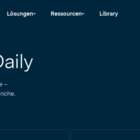
Lösungen
Ressourcen
Library
aily
e –
anche.