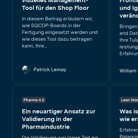
visuelles Management-
Frontli
Tool für den Shop Floor
und Ig
verän
In diesem Beitrag erläutern wir,
wie SQCDP-Boards in der
Bringen
Fertigung eingesetzt werden und
and Dat
wie dieses Tool dazu beitragen
Ihre Tul
kann, Ihre...
leistung
Erfahrun
Patrick Lemay
William
Pharma 4.0
Lean Man
Ein neuartiger Ansatz zur
Was is
Validierung in der
wie er
Pharmaindustrie
Erfahre
Balanci
Die Validierung war lange Zeit ein