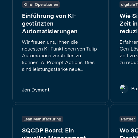
KI für Operationen
digitale
Einführung von KI-
Wie S
gestützten
Zeit i
Automatisierungen
reduz
Wir freuen uns, Ihnen die
Erfahren
neuesten KI-Funktionen von Tulip
Gen-Lös
Automations vorstellen zu
Zeit zu
können: AI Prompt Actions. Dies
zu redu
sind leistungsstarke neue...
Pa
Jen Dyment
Lean Manufacturing
Partner
SQCDP Board: Ein
Wo SC