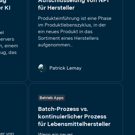
lag
Aufschlüsselung von NPI
r KI
für Hersteller
Produkteinführung ist eine Phase
im Produktlebenszyklus, in der
ein neues Produkt in das
el
Sortiment eines Herstellers
ervers
aufgenommen...
n, einem
ug, das
Patrick Lemay
Betrieb Apps
Batch-Prozess vs.
kontinuierlicher Prozess
für Lebensmittelhersteller
ler von
Wenn ein neues