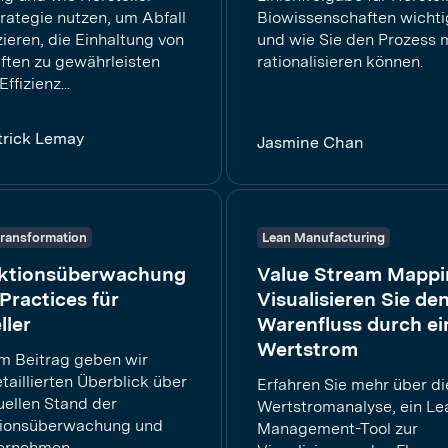
rategie nutzen, um Abfall
Biowissenschaften wichtig
ieren, die Einhaltung von
und wie Sie den Prozess m
iften zu gewährleisten
rationalisieren können.
ffizienz...
trick Lemay
Jasmine Chan
 Transformation
Lean Manufacturing
ktionsüberwachung
Value Stream Mappi
 Practices für
Visualisieren Sie de
ller
Warenfluss durch ei
Wertstrom
em Beitrag geben wir
taillierten Überblick über
Erfahren Sie mehr über di
uellen Stand der
Wertstromanalyse, ein Le
tionsüberwachung und
Management-Tool zur
ernehmen...