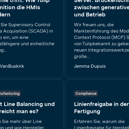
nie trifft: Wie Tulip
Server: Brückensch
nition die HMIs
zwischen generative
dern
und Betrieb
 Sie Supervisory Control
Wir freuen uns, die
a Acquisition (SCADA) in
Markteinführung des Mod
ip ein, um eine
Context Protocol (MCP) S
sfähigere und einheitliche
von Tulipbekannt zu gebe
g...
neuen Integrationswerkze
große...
 VanBuskirk
Jemma Dupuis
ufacturing
Compliance
t Line Balancing und
Linienfreigabe in der
reicht man es?
Fertigung
n Sie mehr über Line
Erfahren Sie, warum die
ng und wie Hersteller
Linienfreigabe für Herstel