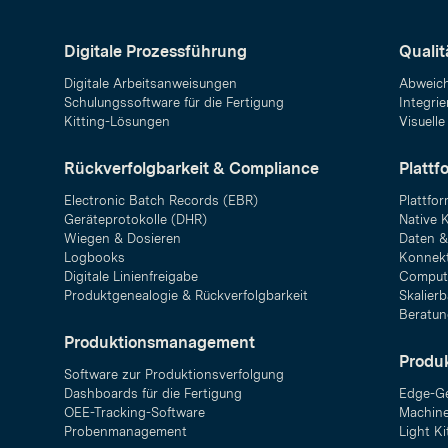
Digitale Prozessführung
Quali
Digitale Arbeitsanweisungen
Abweic
Schulungssoftware für die Fertigung
Integrie
Kitting-Lösungen
Visuelle
Rückverfolgbarkeit & Compliance
Plattf
Electronic Batch Records (EBR)
Plattfo
Geräteprotokolle (DHR)
Native 
Wiegen & Dosieren
Daten &
Logbooks
Konnekt
Digitale Linienfreigabe
Compute
Produktgenealogie & Rückverfolgbarkeit
Skalier
Beratun
Produktionsmanagement
Produ
Software zur Produktionsverfolgung
Dashboards für die Fertigung
Edge-Ge
OEE-Tracking-Software
Machine
Probenmanagement
Light Ki