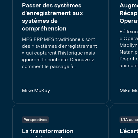
Passer des systèmes
Augme
d'enregistrement aux
Récapi
systèmes de
Operat
compréhension
Réflexi
« Opera
MES ERP MES traditionnels sont
Madilynn
des « systèmes d'enregistrement
Natan po
» qui capturent l'historique mais
l'espri
ignorent le contexte. Découvrez
animent.
comment le passage à...
Mike McKay
Mike M
Perspectives
L'IA au s
La transformation
L'écar