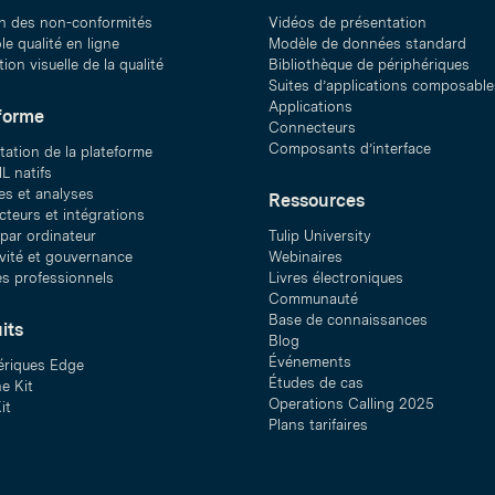
n des non-conformités
Vidéos de présentation
e qualité en ligne
Modèle de données standard
ion visuelle de la qualité
Bibliothèque de périphériques
Suites d’applications composable
Applications
forme
Connecteurs
Composants d’interface
tation de la plateforme
L natifs
s et analyses
Ressources
teurs et intégrations
 par ordinateur
Tulip University
ivité et gouvernance
Webinaires
es professionnels
Livres électroniques
Communauté
Base de connaissances
its
Blog
Événements
ériques Edge
Études de cas
e Kit
Operations Calling 2025
it
Plans tarifaires