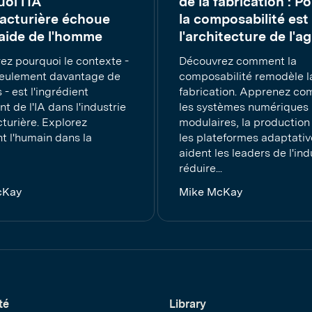
oi l'IA
de la fabrication : P
acturière échoue
la composabilité est
'aide de l'homme
l'architecture de l'agi
ez pourquoi le contexte -
Découvrez comment la
seulement davantage de
composabilité remodèle l
- est l'ingrédient
fabrication. Apprenez c
 de l'IA dans l'industrie
les systèmes numériques
turière. Explorez
modulaires, la production 
 l'humain dans la
les plateformes adaptativ
aident les leaders de l'ind
réduire...
cKay
Mike McKay
té
Library