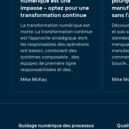
numérique est une
pourqu
impasse – optez pour une
manuf
transformation continue
sans l
La transformation numérique est
Découvr
morte. La transformation continue
et pas 
est l'approche stratégique dont
données 
les responsables des opérations
manquant
ont besoin, combinant des
manufac
systèmes composable , des
comment
équipes de première ligne
boucle...
responsabilisées et des...
Mike McKay
Mike M
Guidage numérique des processus
Quali