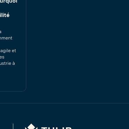
ourquoi
lité
a
omment
agile et
es
ustrie à
Tulip