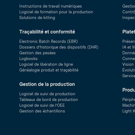
Instructions de travail numériques
Gestio
Logiciel de formation pour la production
Contrôl
Solutions de kitting
Inspect
Traçabilité et conformité
Plate
Electronic Batch Records (EBR)
Présen
Dossiers d’historique des dispositifs (DHR)
IA et M
Gestion des pesées
Donnée
Logbooks
Connec
Logiciel de libération de ligne
Vision
Généalogie produit et traçabilité
Évolut
Servic
Gestion de la production
Produ
Logiciel de suivi de production
Tableaux de bord de production
Périph
Logiciel de suivi de l’OEE
Machin
Gestion des échantillons
Light K