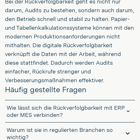
Bei der Rückverfolgbarkeit geht es nicht nur
darum, Audits zu bestehen, sondern auch darum,
den Betrieb schnell und stabil zu halten. Papier-
und Tabellenkalkulationssysteme können mit den
modernen Produktionsanforderungen nicht
mithalten. Die digitale Rückverfolgbarkeit
verknüpft die Daten mit der Arbeit, während
diese stattfindet. Dadurch werden Audits
einfacher, Rückrufe strenger und
Verbesserungsmaßnahmen effektiver.
Häufig gestellte Fragen
Wie lässt sich die Rückverfolgbarkeit mit ERP
oder MES verbinden?
Wenn es richtig eingerichtet ist, fließen die Bodendaten direkt in
Warum ist sie in regulierten Branchen so
Ihr ERP oder MES. Das bedeutet, dass Bestandsbewegungen,
Qualitätsprüfungen und Produktionsereignisse in Echtzeit
wichtig?