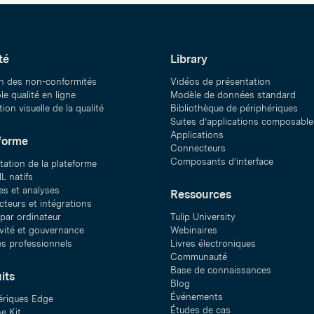
té
Library
n des non-conformités
Vidéos de présentation
e qualité en ligne
Modèle de données standard
ion visuelle de la qualité
Bibliothèque de périphériques
Suites d’applications composable
Applications
forme
Connecteurs
Composants d’interface
tation de la plateforme
L natifs
s et analyses
Ressources
teurs et intégrations
 par ordinateur
Tulip University
ivité et gouvernance
Webinaires
es professionnels
Livres électroniques
Communauté
Base de connaissances
its
Blog
Événements
ériques Edge
Études de cas
e Kit