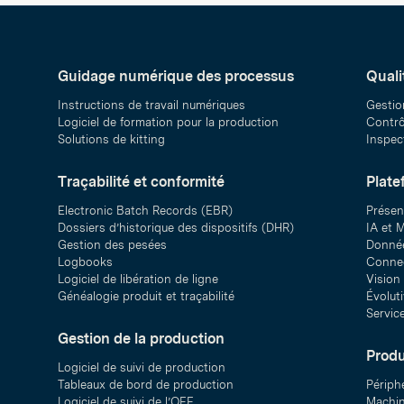
Guidage numérique des processus
Quali
Instructions de travail numériques
Gestio
Logiciel de formation pour la production
Contrôl
Solutions de kitting
Inspect
Traçabilité et conformité
Plate
Electronic Batch Records (EBR)
Présen
Dossiers d’historique des dispositifs (DHR)
IA et M
Gestion des pesées
Donnée
Logbooks
Connec
Logiciel de libération de ligne
Vision
Généalogie produit et traçabilité
Évolut
Servic
Gestion de la production
Produ
Logiciel de suivi de production
Tableaux de bord de production
Périph
Logiciel de suivi de l’OEE
Machin