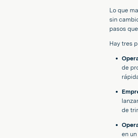
Lo que mar
sin cambi
pasos que
Hay tres 
Opera
de pr
rápid
Empre
lanza
de tr
Opera
en un