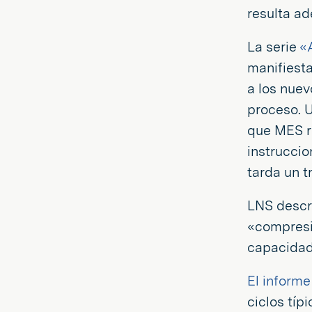
resulta ad
La serie
«A
manifiesta
a los nuev
proceso. U
que MES re
instruccio
tarda un t
LNS descr
«compresi
capacidad 
El informe
ciclos típ