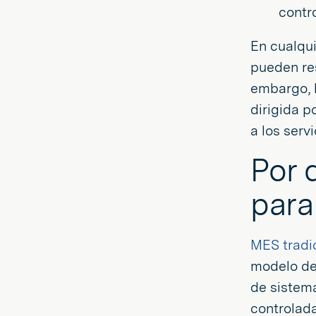
contro
En cualqui
pueden re
embargo, 
dirigida p
a los serv
Por 
para
MES tradi
modelo de 
de sistema
controlada