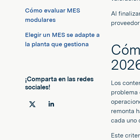
Cómo evaluar MES
Al finaliz
modulares
proveedore
Elegir un MES se adapte a
la planta que gestiona
Cómo
202
¡Comparta en las redes
Los conte
sociales!
problema d
operacione
Compartir
Compartir
remonta ha
en
en
cada uno d
Twitter
LinkedIn
Este crite