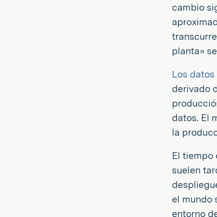
cambio sig
aproximad
transcurre
planta» se
Los datos
derivado d
producció
datos. El 
la producc
El tiempo
suelen tar
despliegu
el mundo 
entorno de