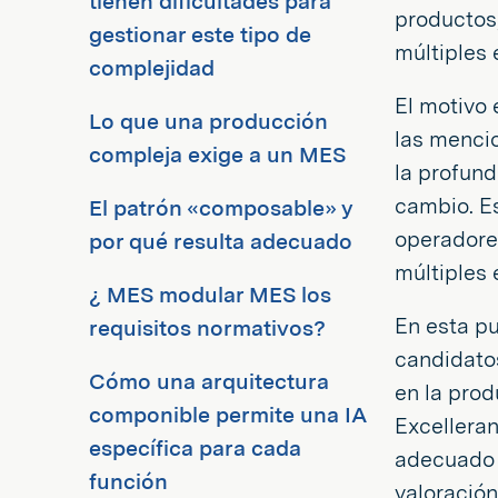
tienen dificultades para
productos
gestionar este tipo de
múltiples 
complejidad
El motivo 
Lo que una producción
las mencio
compleja exige a un MES
la profund
cambio. Es
El patrón «composable» y
operadore
por qué resulta adecuado
múltiples 
¿ MES modular MES los
En esta pu
requisitos normativos?
candidato
Cómo una arquitectura
en la prod
componible permite una IA
Excelleran
específica para cada
adecuado 
función
valoración