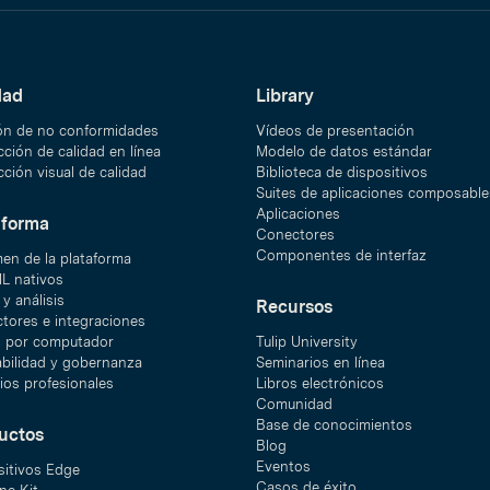
dad
Library
ón de no conformidades
Vídeos de presentación
ción de calidad en línea
Modelo de datos estándar
ción visual de calidad
Biblioteca de dispositivos
Suites de aplicaciones composable
Aplicaciones
aforma
Conectores
Componentes de interfaz
en de la plataforma
ML nativos
y análisis
Recursos
tores e integraciones
n por computador
Tulip University
abilidad y gobernanza
Seminarios en línea
ios profesionales
Libros electrónicos
Comunidad
Base de conocimientos
uctos
Blog
Eventos
sitivos Edge
Casos de éxito