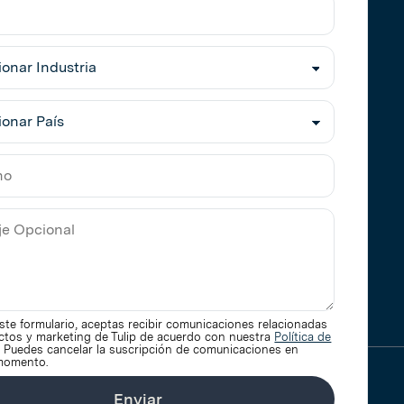
e
o
a:
ionar
ia
ionar
no
e
este formulario, aceptas recibir comunicaciones relacionadas
al
ctos y marketing de Tulip de acuerdo con nuestra
Política de
. Puedes cancelar la suscripción de comunicaciones en
 momento.
Enviar