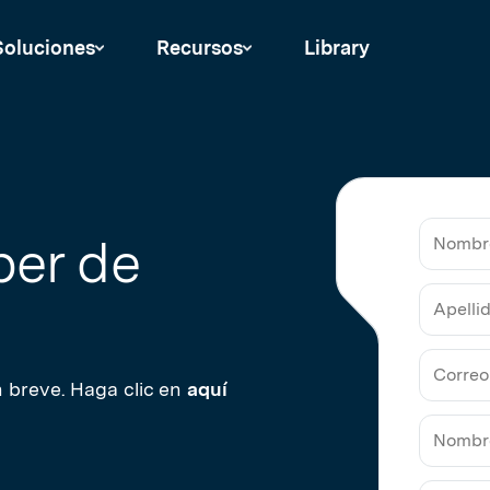
Soluciones
Recursos
Library
ber de
Nombr
Apelli
 breve. Haga clic en
aquí
Correo
Electró
de