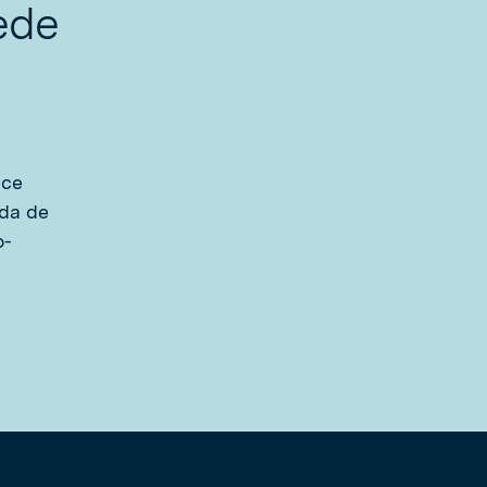
ede
nce
da de
o-