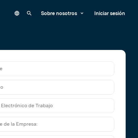
Language
Buscar en nuestro sitio
Sobre nosotros
Iniciar sesión
e
do
nico