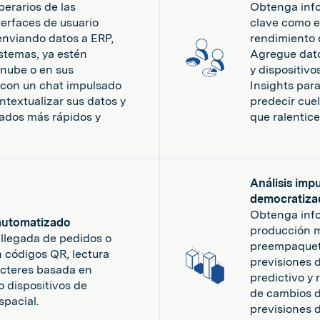
perarios de las
Obtenga info
erfaces de usuario
clave como el
enviando datos a ERP,
rendimiento 
stemas, ya estén
Agregue dato
 nube o en sus
y dispositivo
, con un chat impulsado
Insights para
ntextualizar sus datos y
predecir cuel
tados más rápidos y
que ralentice
Análisis imp
democratiza
Obtenga info
automatizado
producción m
llegada de pedidos o
preempaquet
 códigos QR, lectura
previsiones 
acteres basada en
predictivo y
 dispositivos de
de cambios d
pacial.
previsiones 