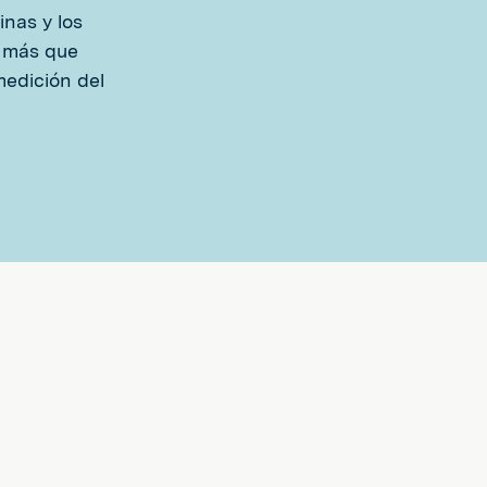
inas y los
a más que
medición del