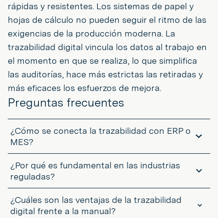
rápidas y resistentes. Los sistemas de papel y
hojas de cálculo no pueden seguir el ritmo de las
exigencias de la producción moderna. La
trazabilidad digital vincula los datos al trabajo en
el momento en que se realiza, lo que simplifica
las auditorías, hace más estrictas las retiradas y
más eficaces los esfuerzos de mejora.
Preguntas frecuentes
¿Cómo se conecta la trazabilidad con ERP o
MES?
Cuando se configura correctamente, los datos del suelo fluyen
¿Por qué es fundamental en las industrias
directamente a su ERP o MES. Eso significa que los movimientos
de inventario, los controles de calidad y los eventos de
reguladas?
producción son visibles en tiempo real. Lo que ocurre en el taller
Porque los reguladores esperan pruebas, no sólo buenas
es lo que se ve en el sistema, es decir, sin retrasos ni doble
¿Cuáles son las ventajas de la trazabilidad
intenciones. En farmacia, dispositivos médicos o alimentación,
entrada.
necesita demostrar que cada paso siguió el procedimiento y que
digital frente a la manual?