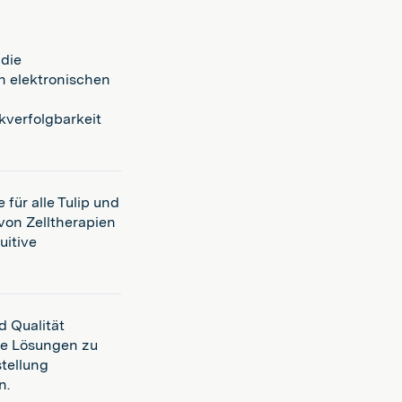
 die
n elektronischen
kverfolgbarkeit
für alle Tulip und
von Zelltherapien
uitive
d Qualität
le Lösungen zu
stellung
n.