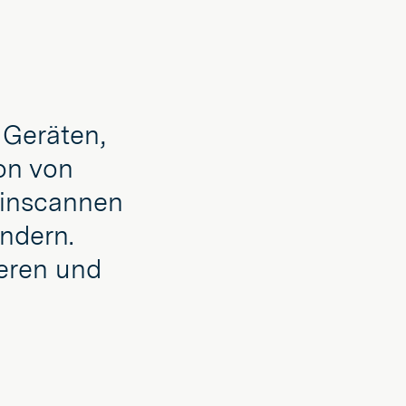
 Geräten,
on von
einscannen
ändern.
ieren und