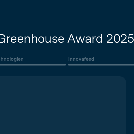
s Greenhouse Award 202
chnologien
Innovafeed