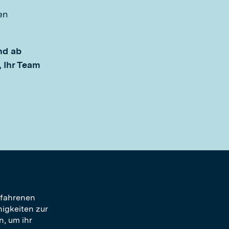
en
nd ab
, Ihr Team
rfahrenen
higkeiten zur
n, um ihr