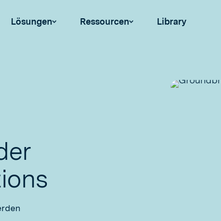
Lösungen
Ressourcen
Library
der
tions
erden