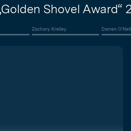
 „Golden Shovel Award“ 
Zachary Kreiley
Darren O'Nei