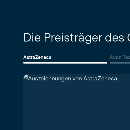
Die Preisträger de
AstraZeneca
Avon Te