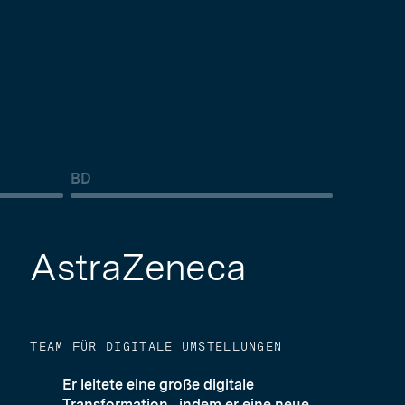
5
BD
AstraZeneca
TEAM FÜR DIGITALE UMSTELLUNGEN
Er leitete eine große digitale
Transformation , indem er eine neue