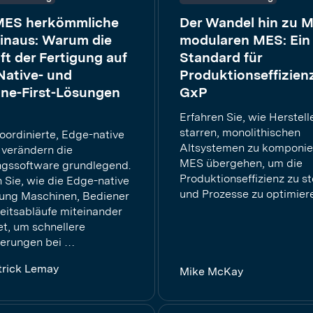
MES herkömmliche
Der Wandel hin zu 
inaus: Warum die
modularen MES: Ein
t der Fertigung auf
Standard für
Native- und
Produktionseffizien
ine-First-Lösungen
GxP
Erfahren Sie, wie Herstell
starren, monolithischen
oordinierte, Edge-native
Altsystemen zu komponie
 verändern die
MES übergehen, um die
ngssoftware grundlegend.
Produktionseffizienz zu s
 Sie, wie die Edge-native
und Prozesse zu optimier
ung Maschinen, Bediener
eitsabläufe miteinander
et, um schnellere
erungen bei …
trick Lemay
Mike McKay