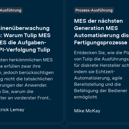
-Ausführung
Prozess-Ausführung
MES der nächsten
inenüberwachung
Generation MES
s: Warum Tulip MES
Automatisierung dis
ES die Aufgaben-
Fertigungsprozesse
I-Verfolgung Tulip
Entdecken Sie, wie die Pl
von Tulip die Ausführung
sten herkömmlichen MES
für diskrete Hersteller sch
 erfüllen zwar ihre
indem sie Echtzeit-
n, jedoch berücksichtigen
Automatisierung, agile
ig nicht die tatsächlichen
Bereitstellung und die
rungen der Anwender.
Befähigung der Bediener
n Sie, warum die
ermöglicht.
ter an vorderster Front...
trick Lemay
Mike McKay