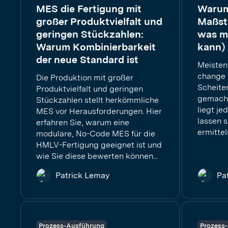
MES die Fertigung mit
Warum
großer Produktvielfalt und
Maßsta
geringen Stückzahlen:
was m
Warum Kombinierbarkeit
kann)
der neue Standard ist
Meisten
change 
Die Produktion mit großer
Scheite
Produktvielfalt und geringen
gemacht
Stückzahlen stellt herkömmliche
liegt je
MES vor Herausforderungen. Hier
lassen 
erfahren Sie, warum eine
ermitteln
modulare, No-Code MES für die
HMLV-Fertigung geeignet ist und
wie Sie diese bewerten können...
Patrick Lemay
Pa
Prozess-Ausführung
Prozess