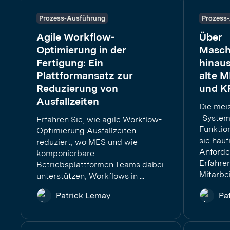
Prozess-Ausführung
Prozess
Agile Workflow-
Über
Optimierung in der
Masch
Fertigung: Ein
hinau
Plattformansatz zur
alte M
Reduzierung von
und KP
Ausfallzeiten
Die mei
-Systeme
Erfahren Sie, wie agile Workflow-
Funktio
Optimierung Ausfallzeiten
sie häuf
reduziert, wo MES und wie
Anforde
komponierbare
Erfahre
Betriebsplattformen Teams dabei
Mitarbei
unterstützen, Workflows in ...
Patrick Lemay
Pa