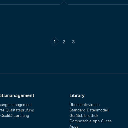
1
2
3
tätsmanagement
Library
hungsmanagement
Übersichtsvideos
rte Qualitätsprüfung
Standard-Datenmodell
 Qualitätsprüfung
Gerätebibliothek
Composable App-Suites
Apps