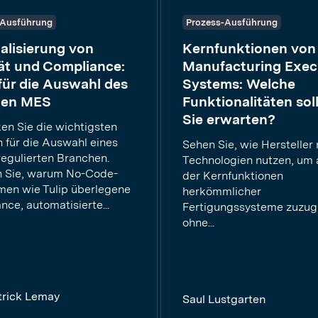
-Ausführung
Prozess-Ausführung
alisierung von
Kernfunktionen von
ät und Compliance:
Manufacturing Exec
für die Auswahl des
Systems: Welche
igen MES
Funktionalitäten sol
Sie erwarten?
en Sie die wichtigsten
n für die Auswahl eines
Sehen Sie, wie Hersteller
regulierten Branchen.
Technologien nutzen, um a
n Sie, warum No-Code-
der Kernfunktionen
rmen wie Tulip überlegene
herkömmlicher
ce, automatisierte...
Fertigungssysteme zuzugr
ohne...
trick Lemay
Saul Lustgarten