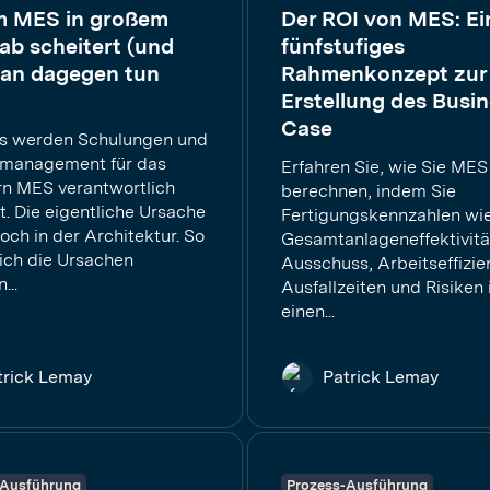
 MES in großem
Der ROI von MES: Ei
b scheitert (und
fünfstufiges
an dagegen tun
Rahmenkonzept zur
Erstellung des Busi
Case
s werden Schulungen und
management für das
Erfahren Sie, wie Sie MES
rn MES verantwortlich
berechnen, indem Sie
. Die eigentliche Ursache
Fertigungskennzahlen wi
doch in der Architektur. So
Gesamtanlageneffektivitä
sich die Ursachen
Ausschuss, Arbeitseffizie
...
Ausfallzeiten und Risiken 
einen...
trick Lemay
Patrick Lemay
-Ausführung
Prozess-Ausführung