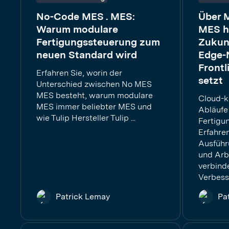
No-Code MES . MES:
Über 
Warum modulare
MES h
Fertigungssteuerung zum
Zukunf
neuen Standard wird
Edge-
Frontl
Erfahren Sie, worin der
setzt
Unterschied zwischen No MES
MES besteht, warum modulare
Cloud-k
MES immer beliebter MES und
Abläufe
wie Tulip Hersteller Tulip ...
Fertigu
Erfahren
Ausführ
und Arb
verbind
Verbess
Patrick Lemay
Pa