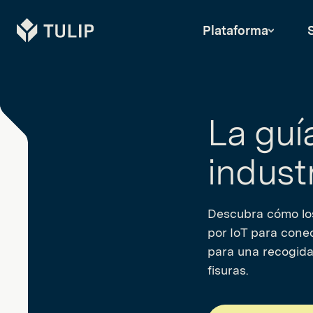
Tulip
Plataforma
La guía
indust
Descubra cómo los 
por IoT para conec
para una recogida
fisuras.