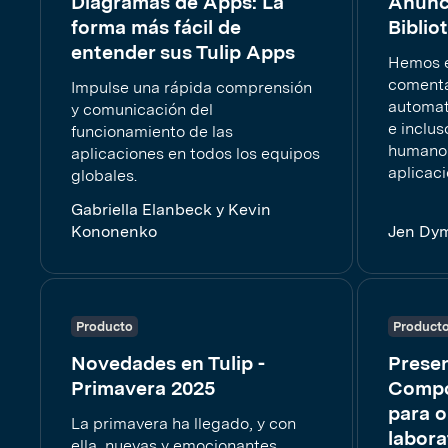
Diagramas de Apps: La
Anunci
forma más fácil de
Biblio
entender sus Tulip Apps
Hemos 
comenta
Impulse una rápida comprensión
automat
y comunicación del
e inclus
funcionamiento de las
humano 
aplicaciones en todos los equipos
aplicaci
globales.
Gabriella Elanbeck y Kevin
Kononenko
Jen Dy
Producto
Product
Novedades en Tulip -
Prese
Primavera 2025
Compo
para o
La primavera ha llegado, y con
labora
ella, nuevas y emocionantes