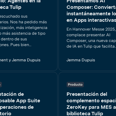
o: Agentes en la
Presentamos AI
teca Tulip
Composer: Conviert
instantáneamente l
escuchado sus
en Apps interactiva
rios. Nos ha pedido más
ización, más inteligencia
En Hannover Messe 2025,
o más asistencia de tipo
complace presentar AI
dentro de sus
Composer, una nueva ca
ones. Pues bien...
de IA en Tulip que facilita..
ment y Jemma Dupuis
Jemma Dupuis
o
Producto
ntación de
Presentación del
sable App Suite
complemento espaci
peraciones de
ZeroKey para MES a
torio
biblioteca Tulip