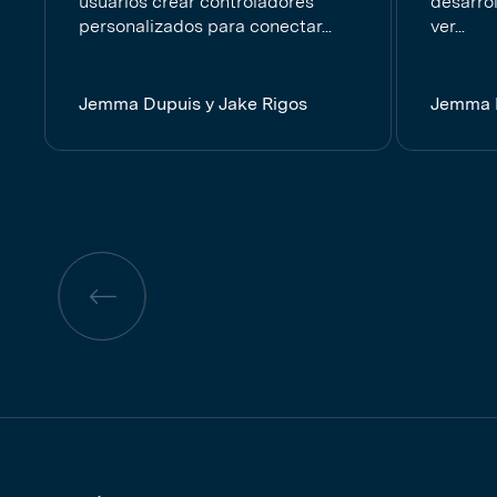
usuarios crear controladores
desarro
personalizados para conectar...
ver...
Jemma Dupuis y Jake Rigos
Jemma D
Página
anterior