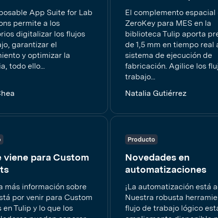
osable App Suite for Lab
El complemento espacial
ons permite a los
ZeroKey para MES en la
rios digitalizar los flujos
biblioteca Tulip aporta pr
jo, garantizar el
de 1,5 mm en tiempo real 
iento y optimizar la
sistema de ejecución de
a, todo ello...
fabricación. Agilice los fl
trabajo...
Chea
Natalia Gutiérrez
o
Producto
e viene para Custom
Novedades en
ts
automatizaciones
 más información sobre
¡La automatización está a
está por venir para Custom
Nuestra robusta herramie
en Tulip y lo que los
flujo de trabajo lógico es