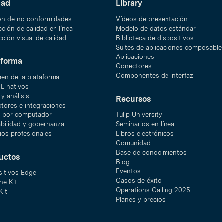
dad
Library
ón de no conformidades
Vídeos de presentación
ción de calidad en línea
Modelo de datos estándar
ción visual de calidad
Biblioteca de dispositivos
Suites de aplicaciones composable
Aplicaciones
aforma
Conectores
Componentes de interfaz
en de la plataforma
ML nativos
y análisis
Recursos
tores e integraciones
n por computador
Tulip University
abilidad y gobernanza
Seminarios en línea
ios profesionales
Libros electrónicos
Comunidad
Base de conocimientos
uctos
Blog
Eventos
sitivos Edge
Casos de éxito
ne Kit
Operations Calling 2025
Kit
Planes y precios