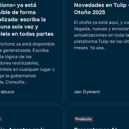
ions» ya está
Novedades en Tulip 
ible de forma
Otoño 2025
lizada: escriba la
El otoño ya está aquí, y c
 una sola vez y
llegada, nuevas y emocio
lela en todas partes
actualizaciones en toda l
plataforma Tulip de los úl
nctions ya está disponible
meses. Ya sea...
a generalizada. Escriba
la lógica de los
ores reutilizables,
ntela en cualquier lugar y
a la gobernanza
a. Consulte...
rabuco
Jen Dyment
o
Producto