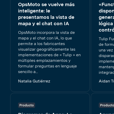
OpsMoto se vuelve más
«Funct
inteligente: le
dispon
presentamos la vista de
genera
mapa y el chat con IA
lógica
contró
OpsMoto incorpora la vista de
mapa y el chat con IA, lo que
Tulip Fu
permite a los fabricantes
de form
visualizar geográficamente las
una vez 
implementaciones de « Tulip » en
disparad
múltiples emplazamientos y
implemé
formular preguntas en lenguaje
manteng
sencillo a...
integrad
Natalia Gutiérrez
Aidan T
Producto
Product