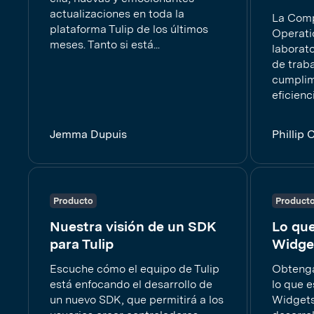
actualizaciones en toda la
La Comp
plataforma Tulip de los últimos
Operati
meses. Tanto si está...
laborato
de traba
cumplim
eficienci
Jemma Dupuis
Phillip 
Producto
Product
Nuestra visión de un SDK
Lo qu
para Tulip
Widge
Escuche cómo el equipo de Tulip
Obtenga
está enfocando el desarrollo de
lo que 
un nuevo SDK, que permitirá a los
Widgets 