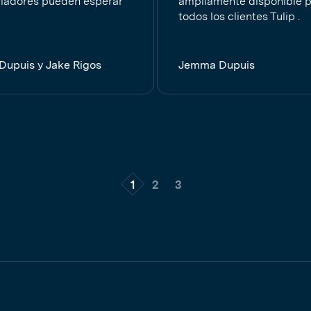
lladores pueden esperar
ampliamente disponible 
todos los clientes Tulip .
upuis y Jake Rigos
Jemma Dupuis
1
2
3