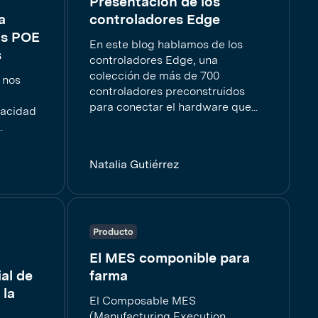
Presentación de los
a
controladores Edge
os POE
En este blog hablamos de los
s
controladores Edge, una
colección de más de 700
 nos
controladores preconstruidos
para conectar el hardware que...
pacidad
.
Natalia Gutiérrez
Producto
El MES componible para
al de
farma
 la
El Composable MES
(Manufacturing Execution