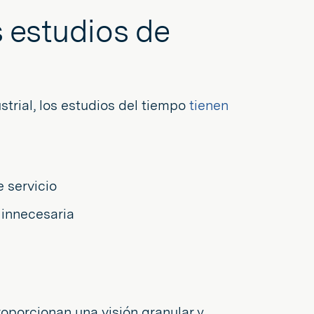
s estudios de
strial, los estudios del tiempo
tienen
e servicio
 innecesaria
a
oporcionan una visión granular y