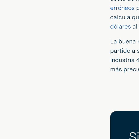
erróneos
p
calcula q
dólares
al
La buena 
partido a 
Industria 
más preci
S