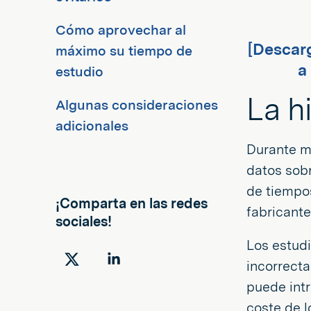
Cómo aprovechar al
[Descar
máximo su tiempo de
a
estudio
La h
Algunas consideraciones
adicionales
Durante má
datos sobr
de tiempos
¡Comparta en las redes
fabricante
sociales!
Los estudi
incorrecta
Compartir
Compartir
puede intr
en
en
coste de l
Twitter
LinkedIn