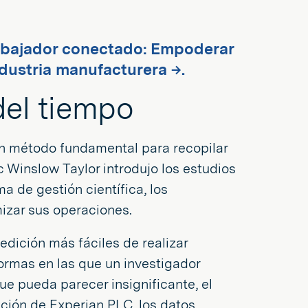
rabajador conectado: Empoderar
ndustria manufacturera →.
 del tiempo
un método fundamental para recopilar
 Winslow Taylor introdujo los estudios
a de gestión científica, los
mizar sus operaciones.
dición más fáciles de realizar
formas en las que un investigador
e pueda parecer insignificante, el
ción de Experian PLC, los datos