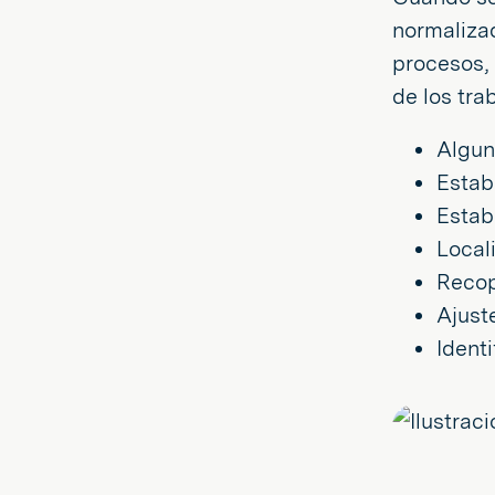
normalizad
procesos, 
de los tra
Algun
Estab
Estab
Locali
Recop
Ajust
Ident