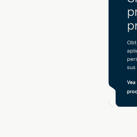
p
p
Obt
apl
per
sus
Vea 
pro