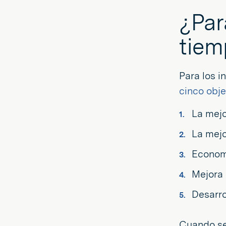
¿Par
tie
Para los i
cinco obje
La mejo
La mejo
Economí
Mejora 
Desarro
Cuando se