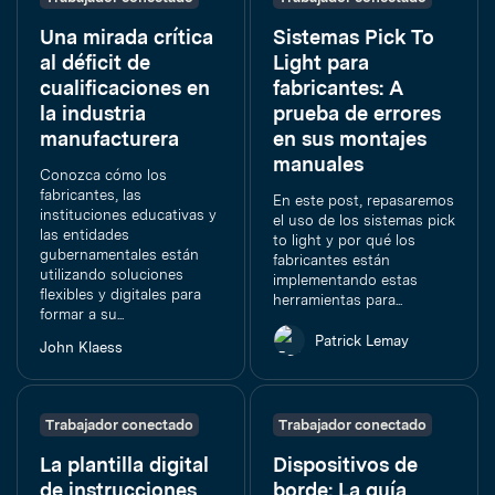
Una mirada crítica
Sistemas Pick To
al déficit de
Light para
cualificaciones en
fabricantes: A
la industria
prueba de errores
manufacturera
en sus montajes
manuales
Conozca cómo los
fabricantes, las
En este post, repasaremos
instituciones educativas y
el uso de los sistemas pick
las entidades
to light y por qué los
gubernamentales están
fabricantes están
utilizando soluciones
implementando estas
flexibles y digitales para
herramientas para...
formar a su...
Patrick Lemay
John Klaess
Trabajador conectado
Trabajador conectado
La plantilla digital
Dispositivos de
de instrucciones
borde: La guía