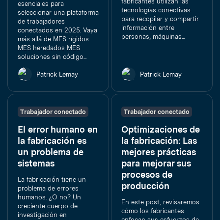
fabricantes utilizan las
esenciales para
tecnologías conectivas
seleccionar una plataforma
para recopilar y compartir
de trabajadores
información entre
conectados en 2025. Vaya
personas, máquinas...
más allá de MES rígidos
MES heredados MES
soluciones sin código...
Patrick Lemay
Patrick Lemay
Trabajador conectado
Trabajador conectado
El error humano en
Optimizaciones de
la fabricación es
la fabricación: Las
un problema de
mejores prácticas
sistemas
para mejorar sus
procesos de
La fabricación tiene un
producción
problema de errores
humanos. ¿O no? Un
En este post, revisaremos
creciente cuerpo de
cómo los fabricantes
investigación en
enfocan sus esfuerzos de