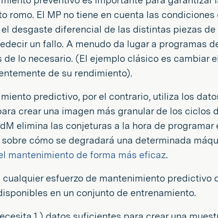
miento preventivo es importante para garantizar la
o romo. El MP no tiene en cuenta las condiciones
, el desgaste diferencial de las distintas piezas d
redecir un fallo. A menudo da lugar a programas
 de lo necesario. (El ejemplo clásico es cambiar 
entemente de su rendimiento).
miento predictivo, por el contrario, utiliza los d
ara crear una imagen más granular de los ciclos de
 PdM elimina las conjeturas a la hora de programar
ad sobre cómo se degradará una determinada máqui
 el mantenimiento de forma más eficaz
.
e cualquier esfuerzo de mantenimiento predictivo 
disponibles en un conjunto de entrenamiento.
necesita 1.) datos suficientes para crear una mues