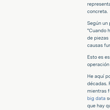
representa
concreta.
Según un p
"Cuando ha
de piezas 
causas fu
Esto es es
operación 
He aquí po
décadas. R
mientras 
big data
so
que hay qu