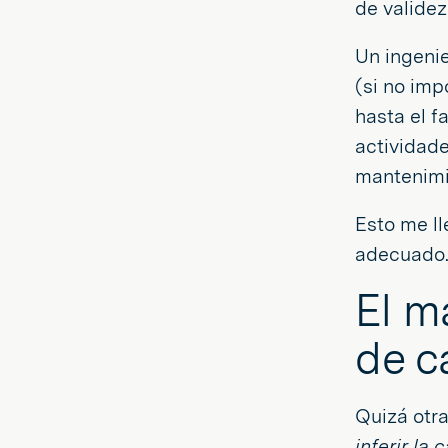
de validez
Un ingeni
(si no imp
hasta el f
actividad
mantenimie
Esto me ll
adecuado
El m
de c
Quizá otra
inferir la