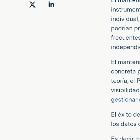
El manteni
Compartir
Compartir
instrument
en
en
individual
Twitter
LinkedIn
podrían p
frecuentes
independi
El manteni
concreta p
teoría, el
visibilid
gestionar
El éxito d
los datos 
Es decir, 