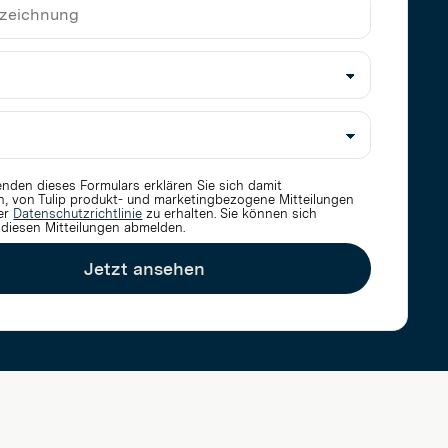
ame
zeichnung
nden dieses Formulars erklären Sie sich damit
n, von Tulip produkt- und marketingbezogene Mitteilungen
er
Datenschutzrichtlinie
zu erhalten
. Sie können sich
 diesen Mitteilungen abmelden.
Jetzt ansehen