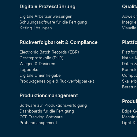
Digitale Prozessführung
Quali
Digitale Arbeitsanweisungen
Abweic
Schulungssoftware für die Fertigung
Integrie
Kitting-Lösungen
Visuelle
Rückverfolgbarkeit & Compliance
Plattf
Electronic Batch Records (EBR)
Plattfo
Geräteprotokolle (DHR)
Native 
Wiegen & Dosieren
Daten &
Logbooks
Konnekt
Digitale Linienfreigabe
Compute
Produktgenealogie & Rückverfolgbarkeit
Skalier
Beratun
Produktionsmanagement
Produ
Software zur Produktionsverfolgung
Dashboards für die Fertigung
Edge-Ge
OEE-Tracking-Software
Machine
Probenmanagement
Light Ki