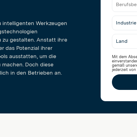
Firmenn
Berufsbe
u intelligenten Werkzeugen
gstechnologien
 zu gestalten. Anstatt ihre
r das Potenzial ihrer
ools ausstatten, um die
Mit dem Abse
einverstande
zu machen. Doch diese
gemäß unser
jederzeit von
ich in den Betrieben an.