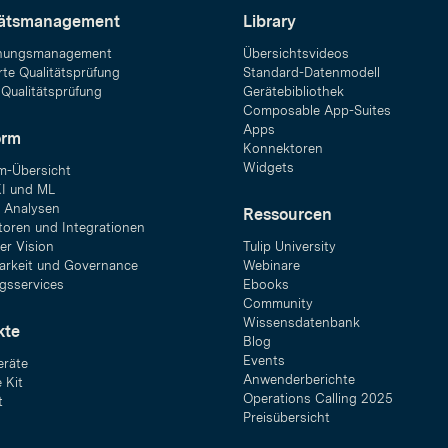
tätsmanagement
Library
hungsmanagement
Übersichtsvideos
rte Qualitätsprüfung
Standard-Datenmodell
 Qualitätsprüfung
Gerätebibliothek
Composable App-Suites
Apps
orm
Konnektoren
Widgets
rm-Übersicht
KI und ML
 Analysen
Ressourcen
oren und Integrationen
r Vision
Tulip University
barkeit und Governance
Webinare
gsservices
Ebooks
Community
Wissensdatenbank
kte
Blog
Events
räte
Anwenderberichte
 Kit
Operations Calling 2025
t
Preisübersicht