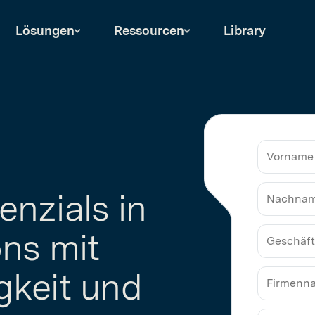
Lösungen
Ressourcen
Library
Vorname
nzials in
Nachna
ons mit
Geschäft
gkeit und
E-
Mail