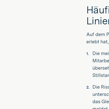
Häuf
Lini
Auf dem Pa
erlebt hat
Die mei
Mitarbe
überseh
Stillst
Die Ris
untersc
das Gle
meldet.