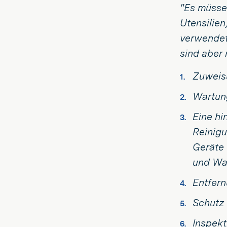
"Es müssen
Utensilien
verwendet
sind aber 
Zuweis
Wartung
Eine hi
Reinig
Geräte
und Wa
Entfer
Schutz
Inspekt