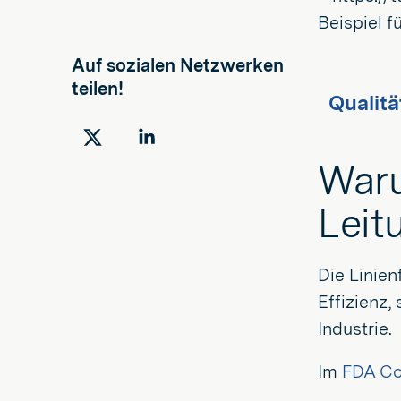
Beispiel f
Auf sozialen Netzwerken
teilen!
Qualitä
Auf
Auf
Waru
Twitter
LinkedIn
teilen
teilen
Leit
Die Linien
Effizienz,
Industrie.
Im
FDA Cod