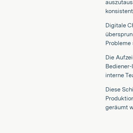
auszutausc
konsistent
Digitale C
übersprun
Probleme s
Die Aufzei
Bediener-I
interne Te
Diese Schi
Produktion
geräumt w