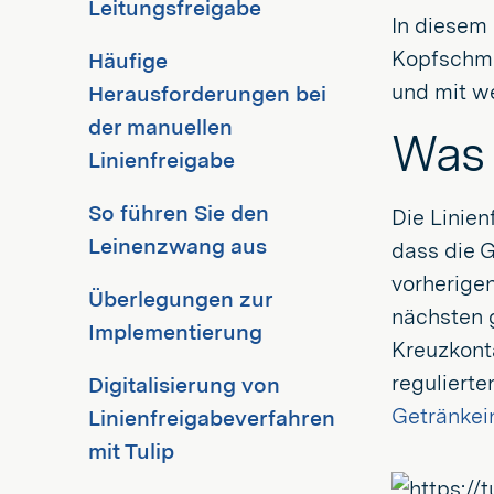
Leitungsfreigabe
In diesem 
Kopfschmer
Häufige
und mit w
Herausforderungen bei
der manuellen
Was 
Linienfreigabe
So führen Sie den
Die Linien
Leinenzwang aus
dass die 
vorherigen
Überlegungen zur
nächsten g
Implementierung
Kreuzkont
reguliert
Digitalisierung von
Getränkei
Linienfreigabeverfahren
mit Tulip