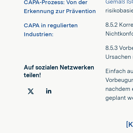
Gemäß IS
CAPA-Prozess: Von der
risikobas
Erkennung zur Prävention
8.5.2 Kor
CAPA in regulierten
Nichtkonf
Industrien:
8.5.3 Vor
Ursachen 
Auf sozialen Netzwerken
Einfach a
teilen!
Vorbeugu
nachdem e
Auf
Auf
geplant w
Twitter
LinkedIn
teilen
teilen
[K