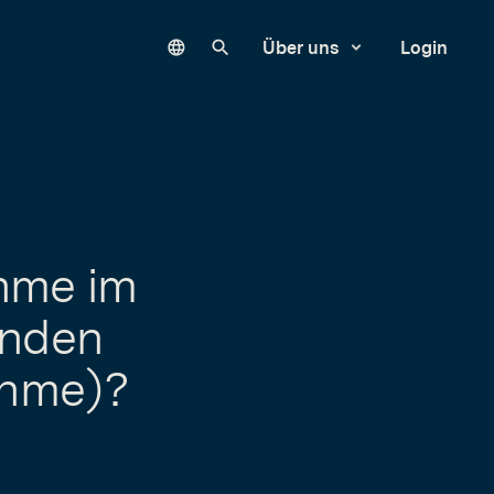
Language
Unsere Website durchsuchen
Über uns
Login
hme im
enden
hme)?