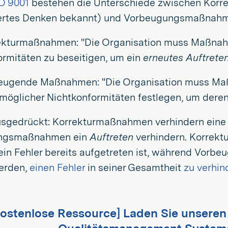
O 9001
bestehen die Unterschiede zwischen Korr
iertes Denken bekannt) und Vorbeugungsmaßnah
rekturmaßnahmen: "Die Organisation muss Maßnah
ormitäten zu beseitigen, um ein
erneutes Auftrete
beugende Maßnahmen: "Die Organisation muss Ma
möglicher Nichtkonformitäten festlegen, um dere
usgedrückt: Korrekturmaßnahmen verhindern ein
ngsmaßnahmen ein
Auftreten
verhindern. Korrek
in Fehler bereits aufgetreten ist, während Vor
erden,
einen Fehler
in seiner Gesamtheit
zu verhin
ostenlose Ressource] Laden Sie unseren 