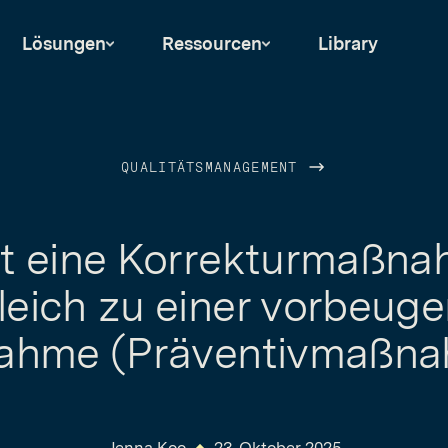
Lösungen
Ressourcen
Library
QUALITÄTSMANAGEMENT
st eine Korrekturmaßna
leich zu einer vorbeug
ahme (Präventivmaßna
Jenna Koo
23. Oktober 2025