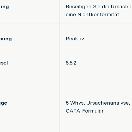
zung
Beseitigen Sie die Ursache 
eine Nichtkonformität
sung
Reaktiv
usel
8.5.2
uge
5 Whys, Ursachenanalyse,
CAPA-Formular