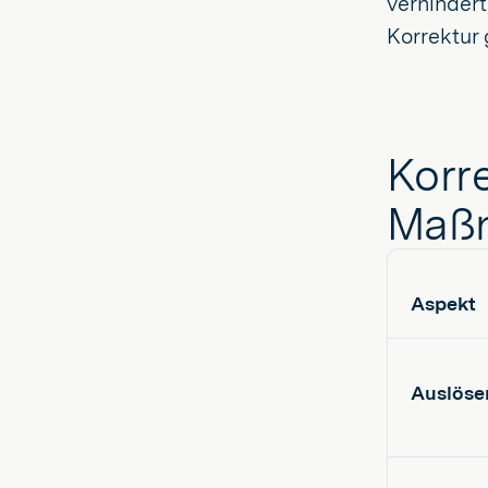
verhindert
Korrektur 
Korr
Maßn
Aspekt
Auslöse