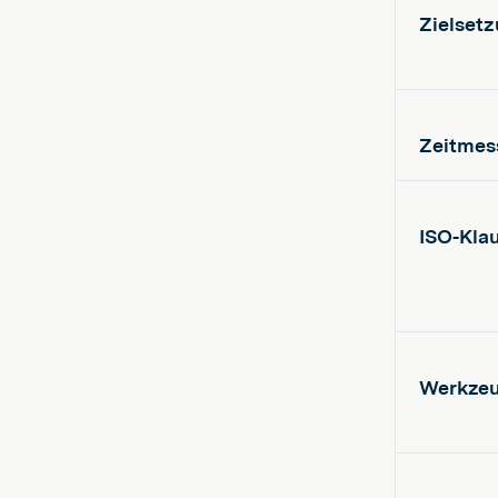
Zielset
Zeitmes
ISO-Kla
Werkze