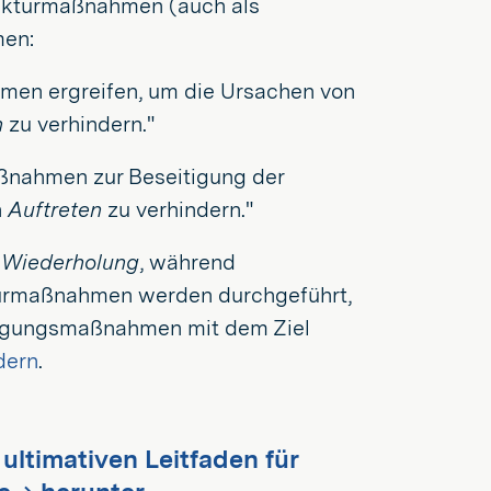
ekturmaßnahmen (auch als
men:
men ergreifen, um die Ursachen von
n
zu verhindern."
ßnahmen zur Beseitigung der
n
Auftreten
zu verhindern."
e
Wiederholung
, während
turmaßnahmen werden durchgeführt,
beugungsmaßnahmen mit dem Ziel
dern
.
ultimativen Leitfaden für