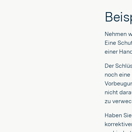
Beis
Nehmen wir
Eine Schut
einer Han
Der Schlü
noch eine 
Vorbeugun
nicht dara
zu verwec
Haben Sie
korrektiv