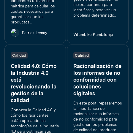
fabricantes utilizan esta
mejora continua para
métrica para calcular los
identificar y resolver un
costes necesarios para
problema determinado...
garantizar que los
productos...
Patrick Lemay
Vitumbiko Kambilonje
Calidad
Calidad
Calidad 4.0: Cómo
Racionalización de
la Industria 4.0
los informes de no
está
conformidad con
revolucionando la
soluciones
gestión de la
digitales
calidad
En este post, repasaremos
la importancia de
Conozca la Calidad 4.0 y
racionalizar sus informes
cómo los fabricantes
de no conformidad para
están aplicando las
gestionar los problemas
tecnologías de la industria
de calidad del producto.
4.0 para optimizar sus