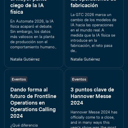
ciego de la IA
fabricación
física
La GTC 2026 marca un
cambio de los modelos de
En Automate 2026, la IA
IA hacia las operaciones
física acaparó el debate.
en el mundo real. A
Sin embargo, los datos
medida que la IA física se
más valiosos en la planta
introduce en la
de producción son el
fabricación, el reto pasa
comportamiento humano...
de...
Natalia Gutiérrez
Natalia Gutiérrez
Eventos
Eventos
Dando forma al
3 puntos clave de
futuro de Frontline
Hannover Messe
Operations en
2024
Operations Calling
Hannover Messe 2024 has
2024
officially come to a close,
and in many ways this
¿Qué diferencia
year’s show was the most