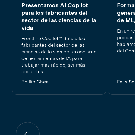
Presentamos AI Copilot
Formac
para los fabricantes del
genera
sector de las ciencias de la
de ML
vida
En un re
podcas
Frontline Copilot™ dota a los
hablamo
fabricantes del sector de las
del Cent
ciencias de la vida de un conjunto
de herramientas de IA para
trabajar más rápido, ser más
eficientes...
Phillip Chea
Felix S