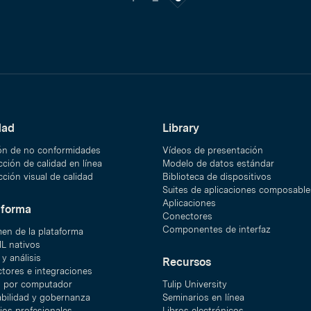
dad
Library
ón de no conformidades
Vídeos de presentación
ción de calidad en línea
Modelo de datos estándar
ción visual de calidad
Biblioteca de dispositivos
Suites de aplicaciones composable
Aplicaciones
aforma
Conectores
Componentes de interfaz
en de la plataforma
ML nativos
y análisis
Recursos
tores e integraciones
n por computador
Tulip University
abilidad y gobernanza
Seminarios en línea
ios profesionales
Libros electrónicos