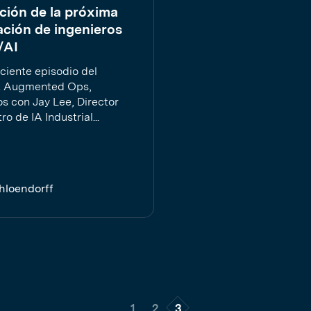
ión de la próxima
ción de ingenieros
/AI
ciente episodio del
t Augmented Ops,
s con Jay Lee, Director
ro de IA Industrial...
chloendorff
1
2
3