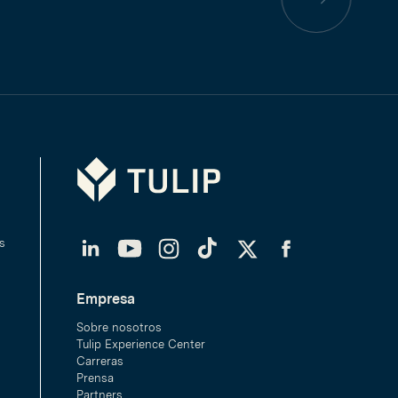
Página
anterior
Tulip
LinkedIn
YouTube
Instagram
TikTok
Twitter
Facebook
s
Empresa
Sobre nosotros
Tulip Experience Center
Carreras
Prensa
Partners