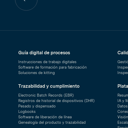
Página
anterior
Guía digital de procesos
Cali
Instrucciones de trabajo digitales
Gesti
Software de formación para fabricación
Inspec
Soluciones de kitting
Inspec
Trazabilidad y cumplimiento
Plat
Electronic Batch Records (EBR)
Resum
Registros de historial de dispositivos (DHR)
IA y 
Pesado y dispensado
Datos 
Logbooks
Conec
Software de liberación de línea
Visió
Genealogía del producto y trazabilidad
Escal
Servic