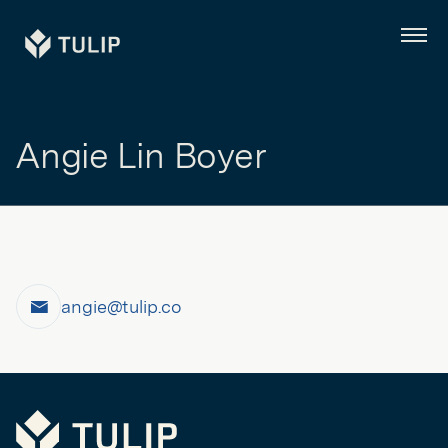
Tulip
Menü
Angie Lin Boyer
angie@tulip.co
E-
Mail
Tulip