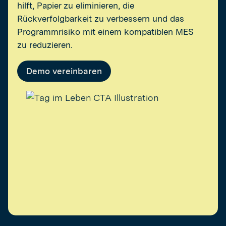
Qualitätsdaten gibt, ohne die Produktion zu verlangsamen.
erhalten eine vollständige Rückverfolgbarkeit, ohne sich mit Silos
hilft, Papier zu eliminieren, die
auseinandersetzen zu müssen. Das ist besonders nützlich, wenn
Rückverfolgbarkeit zu verbessern und das
Sie mehrere Programme, Lieferanten oder Konformitätsstandards
an verschiedenen Standorten verwalten.
Programmrisiko mit einem kompatiblen MES
zu reduzieren.
Demo vereinbaren