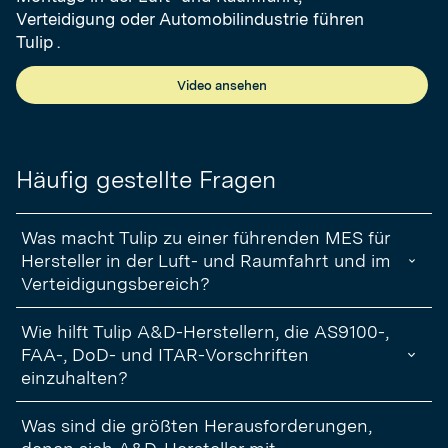
Verteidigung oder Automobilindustrie führen
Tulip .
Video ansehen
Häufig gestellte Fragen
Was macht Tulip zu einer führenden MES für
Hersteller in der Luft- und Raumfahrt und im
Verteidigungsbereich?
Tulip wird sowohl von Branchenanalysten als auch von führenden
Wie hilft Tulip A&D-Herstellern, die AS9100-,
A&D-Herstellern als ein führender MES für komplexe, regulierte
Branchen anerkannt. Gartner und Forrester haben Tulip als Pionier
FAA-, DoD- und ITAR-Vorschriften
im Bereich kompatibler, codefreier MES identifiziert, und die
einzuhalten?
Plattform wird bei G2 regelmäßig als führend in der Kategorie für
Benutzerfreundlichkeit, Kundenzufriedenheit und schnelle
Compliance ist in jeden Aspekt der Tulipeingebettet. Sie können
Was sind die größten Herausforderungen,
Wertschöpfung bewertet.
die AS9100- und DoD-Validierungsanforderungen durch
manipulationssichere Prüfprotokolle, digitale Abzeichnungen,