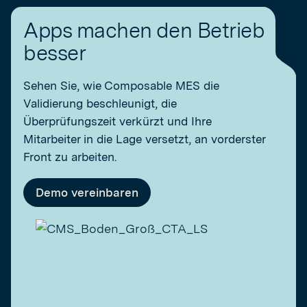
Produktionslinie passiert, während es passiert. Diese Art von
gewährleisten, ohne die Unterbrechungen, die bei älteren MES
und Laborgeräte. Dies gewährleistet eine durchgängige
Flexibilität ist wichtig, wenn sich Prozesse häufig ändern oder sich
auftreten.
Apps machen den Betrieb
Rückverfolgbarkeit und beseitigt Datensilos in pharmazeutischen
die Regeln ständig verschieben.
Betrieben.
besser
Sehen Sie, wie Composable MES die
Validierung beschleunigt, die
Überprüfungszeit verkürzt und Ihre
Mitarbeiter in die Lage versetzt, an vorderster
Front zu arbeiten.
Demo vereinbaren