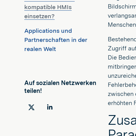
Bildschirm
kompatible HMIs
verlangsa
einsetzen?
Menschen i
Applications und
Bestehend
Partnerschaften in der
Zugriff au
realen Welt
Die Bedie
mitbringen
unzureich
Auf sozialen Netzwerken
Fehlerbeh
teilen!
zwischen 
erhöhten F
Auf
Auf
Zusa
Twitter
LinkedIn
teilen
teilen
Par