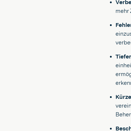
Verbe
mehr 
Fehle
einzu
verbe
Tiefe
einhe
ermögl
erken
Kürze
verei
Beher
Besch