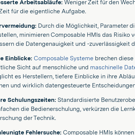
sserte Arbeitsabläufe:
Weniger Zeit für den Wec
Zeit für die eigentliche Aufgabe.
rvermeidung:
Durch die Möglichkeit, Parameter di
stellen, minimieren Composable HMIs das Risiko v
ssern die Datengenauigkeit und -zuverlässigkeit d
re Einblicke:
Composable Systeme
brechen diese 
itliche Sicht auf menschliche und
maschinelle Dat
icht es Herstellern, tiefere Einblicke in ihre Ablä
nen und wirklich datengesteuerte Entscheidungen 
re Schulungszeiten:
Standardisierte Benutzerobe
nfachen die Bedienerschulung, verkürzen die Lern
rschung der Technik.
leunigte Fehlersuche:
Composable HMIs können f