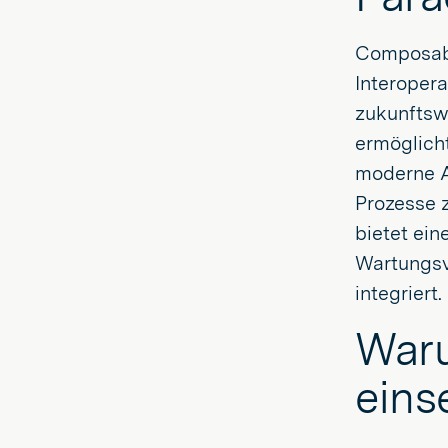
Composabl
Interopera
zukunftsw
ermöglich
moderne A
Prozesse z
bietet ein
Wartungsv
integriert.
Waru
eins