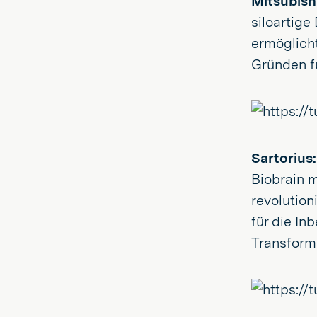
Mitsubish
siloartige
ermöglicht
Gründen fü
Sartorius:
Biobrain m
revolutio
für die In
Transforma