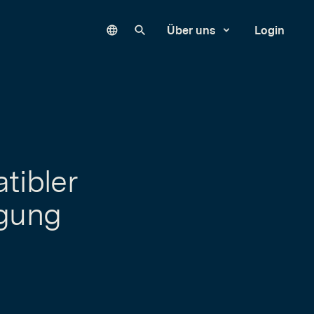
Language
Unsere Website durchsuchen
Über uns
Login
tibler
igung