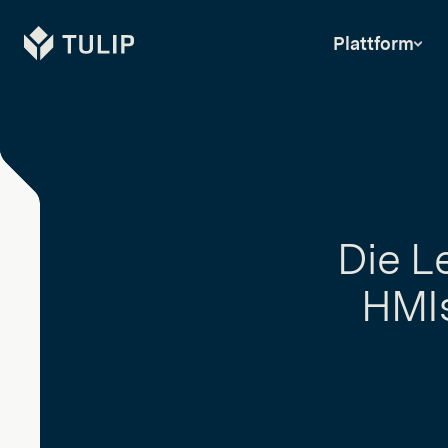
Tulip
Plattform
Die L
HMIs