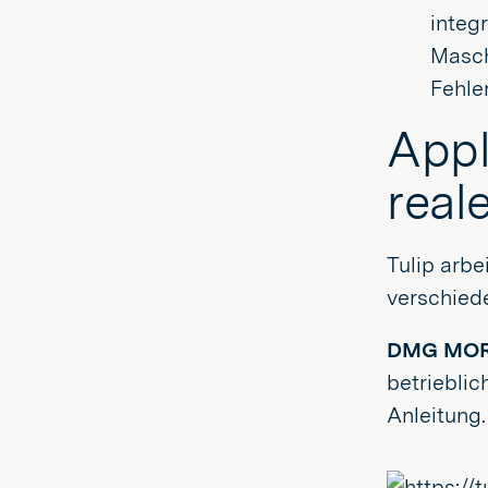
integ
Masch
Fehle
Appl
real
Tulip arb
verschied
DMG MOR
betrieblic
Anleitung.