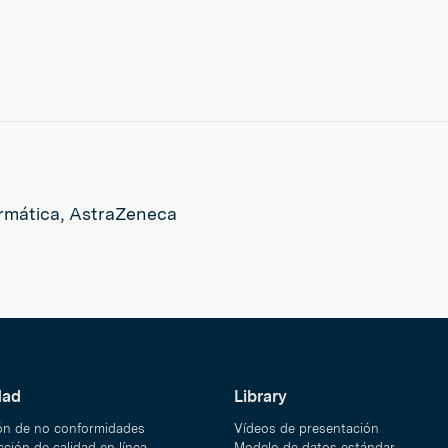
ormática, AstraZeneca
dad
Library
ón de no conformidades
Vídeos de presentación
ción de calidad en línea
Modelo de datos estándar