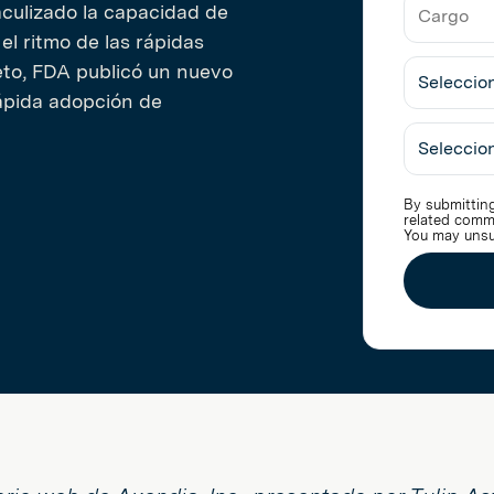
Nombre
Trabajo
aculizado la capacidad de
de
 el ritmo de las rápidas
la
Cargo
Empresa
eto, FDA publicó un nuevo
 rápida adopción de
Seleccio
Industria
By submitting
related comm
You may unsu