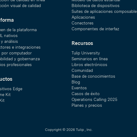
ción visual de calidad
Biblioteca de dispositivos
Suites de aplicaciones composable
Aplicaciones
aforma
Conectores
Componentes de interfaz
en de la plataforma
ML nativos
y análisis
Recursos
tores e integraciones
n por computador
Tulip University
abilidad y gobernanza
Seminarios en línea
ios profesionales
Libros electrónicos
Comunidad
Base de conocimientos
uctos
Blog
Eventos
sitivos Edge
Casos de éxito
ne Kit
Operations Calling 2025
Kit
Planes y precios
Copyright © 2026 Tulip , Inc.