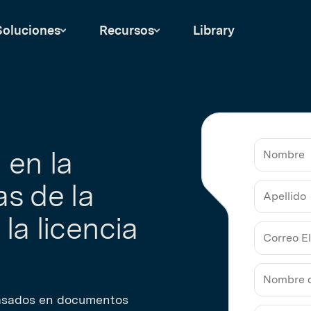
Soluciones
Recursos
Library
 en la
as de la
Nombre
la licencia
Apellido
Correo
Electrón
de
basados en documentos