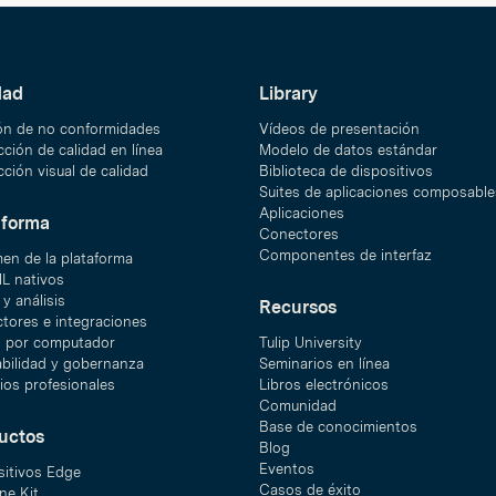
dad
Library
ón de no conformidades
Vídeos de presentación
ción de calidad en línea
Modelo de datos estándar
ción visual de calidad
Biblioteca de dispositivos
Suites de aplicaciones composable
Aplicaciones
aforma
Conectores
Componentes de interfaz
en de la plataforma
ML nativos
y análisis
Recursos
tores e integraciones
n por computador
Tulip University
abilidad y gobernanza
Seminarios en línea
ios profesionales
Libros electrónicos
Comunidad
Base de conocimientos
uctos
Blog
Eventos
sitivos Edge
Casos de éxito
ne Kit