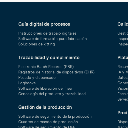
Guía digital de procesos
Cali
Instrucciones de trabajo digitales
Gesti
Software de formación para fabricación
Inspec
Soluciones de kitting
Inspec
Trazabilidad y cumplimiento
Plat
Electronic Batch Records (EBR)
Resum
Registros de historial de dispositivos (DHR)
IA y 
Pesado y dispensado
Datos 
Logbooks
Conec
Software de liberación de línea
Visió
Genealogía del producto y trazabilidad
Escal
Servic
Gestión de la producción
Prod
Software de seguimiento de la producción
Cuadros de mando de producción
Dispo
Software de seguimiento de OEE
Machi