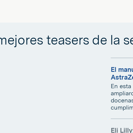
mejores teasers de la s
El manu
AstraZ
En esta
ampliaro
docenas
cumplimi
Eli Lil