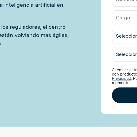
Electrón
inteligencia artificial en
de
Nombre
Trabajo
de
la
los reguladores, el centro
Cargo
Empresa
stán volviendo más ágiles,
.
Seleccio
Industria
País
Al enviar est
con producto
Privacidad
. 
momento.