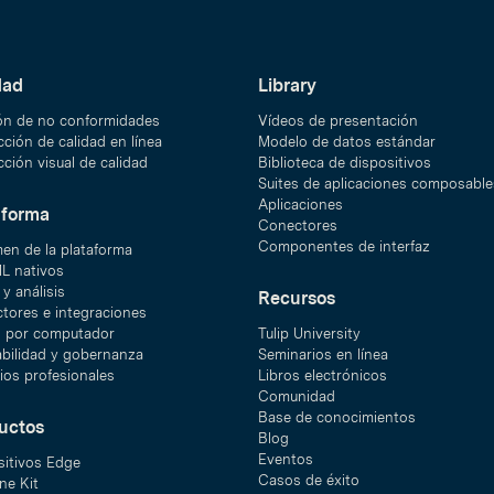
dad
Library
ón de no conformidades
Vídeos de presentación
ción de calidad en línea
Modelo de datos estándar
ción visual de calidad
Biblioteca de dispositivos
Suites de aplicaciones composable
Aplicaciones
aforma
Conectores
Componentes de interfaz
en de la plataforma
ML nativos
y análisis
Recursos
tores e integraciones
n por computador
Tulip University
abilidad y gobernanza
Seminarios en línea
ios profesionales
Libros electrónicos
Comunidad
Base de conocimientos
uctos
Blog
Eventos
sitivos Edge
Casos de éxito
ne Kit