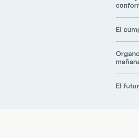
confor
El cump
Organon
mañan
El futu