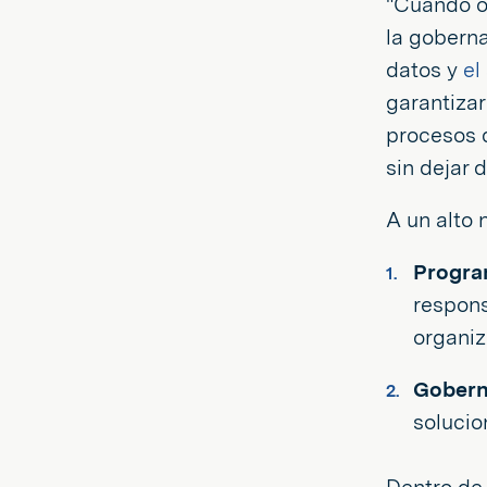
"Cuando oi
la goberna
datos y
el
garantizar
procesos 
sin dejar 
A un alto 
Progra
respons
organi
Gobern
solucio