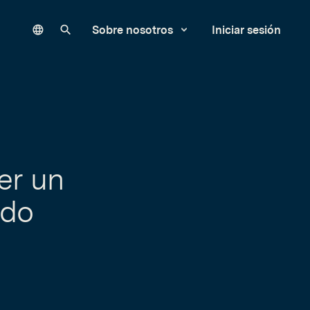
Language
Buscar en nuestro sitio
Sobre nosotros
Iniciar sesión
er un
ido