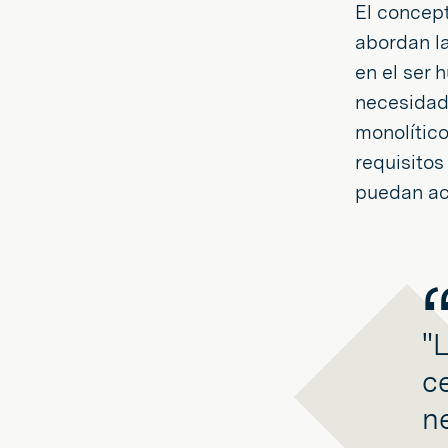
El concep
abordan l
en el ser 
necesidad
monolítico
requisitos
puedan ac
"
c
n