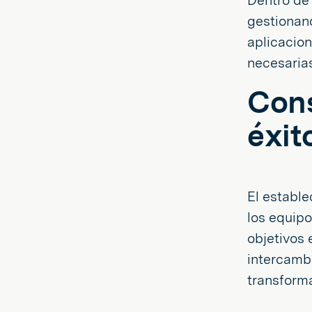
Dentro de
gestionand
aplicacio
necesarias
Cons
éxit
El estable
los equipo
objetivos 
intercambi
transforma