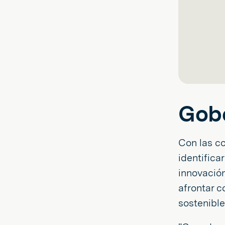
Gobe
Con las co
identifica
innovación
afrontar c
sostenible