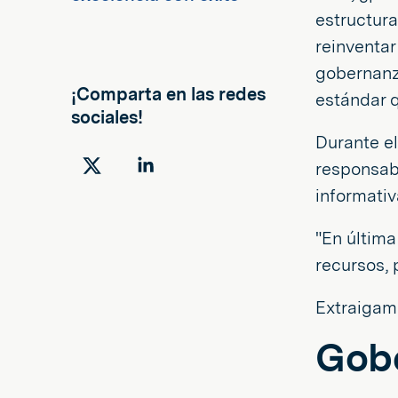
estructur
reinventar
gobernanz
¡Comparta en las redes
estándar 
sociales!
Durante el
responsabl
Compartir
Compartir
informativ
en
en
Twitter
LinkedIn
"En última
recursos, 
Extraigamo
Gobe