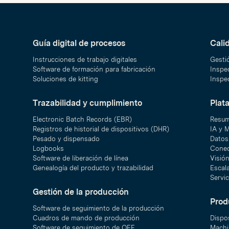
Guía digital de procesos
Cali
Instrucciones de trabajo digitales
Gesti
Software de formación para fabricación
Inspec
Soluciones de kitting
Inspec
Trazabilidad y cumplimiento
Plat
Electronic Batch Records (EBR)
Resum
Registros de historial de dispositivos (DHR)
IA y 
Pesado y dispensado
Datos 
Logbooks
Conec
Software de liberación de línea
Visió
Genealogía del producto y trazabilidad
Escal
Servic
Gestión de la producción
Prod
Software de seguimiento de la producción
Cuadros de mando de producción
Dispo
Software de seguimiento de OEE
Machi