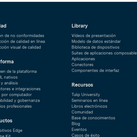
dad
Library
ón de no conformidades
Vídeos de presentación
ción de calidad en línea
Modelo de datos estándar
ción visual de calidad
Biblioteca de dispositivos
Suites de aplicaciones composable
Aplicaciones
aforma
Conectores
Componentes de interfaz
en de la plataforma
ML nativos
y análisis
Recursos
tores e integraciones
n por computador
Tulip University
abilidad y gobernanza
Seminarios en línea
ios profesionales
Libros electrónicos
Comunidad
Base de conocimientos
uctos
Blog
Eventos
sitivos Edge
Casos de éxito
ne Kit