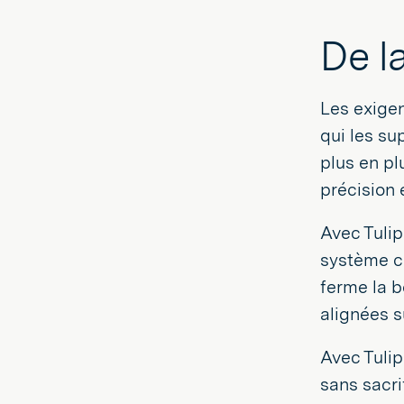
De l
Les exigen
qui les su
plus en pl
précision 
Avec Tulip
système co
ferme la b
alignées 
Avec Tulip
sans sacri