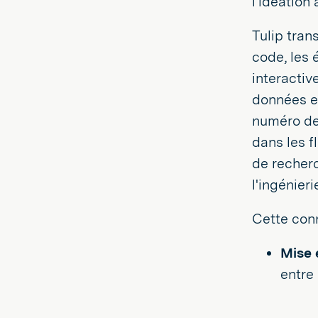
l'idéation 
Tulip tran
code, les
interactiv
données en
numéro de 
dans les f
de recherc
l'ingénieri
Cette conn
Mise 
entre 