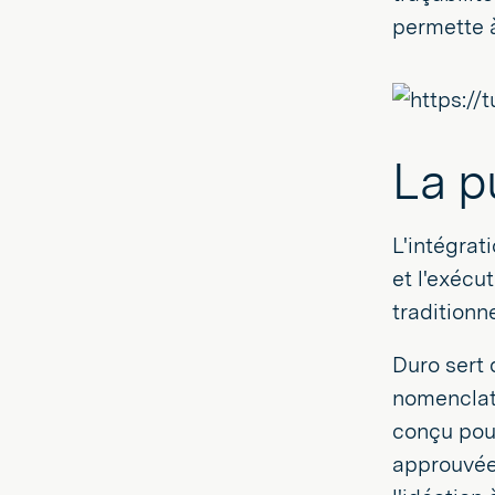
permette à
La p
L'intégrat
et l'exécu
traditionne
Duro sert
nomenclat
conçu pour
approuvée