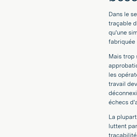
sur
sur
Twitter
LinkedIn
Dans le se
traçable d
qu'une sim
fabriquée 
Mais trop 
approbatio
les opérat
travail de
déconnexio
échecs d'a
La plupart
luttent pa
traçabilit