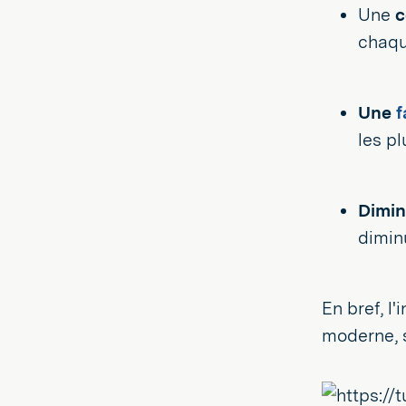
Une
c
chaqu
Une
f
les pl
Dimin
diminu
En bref, l
moderne, s