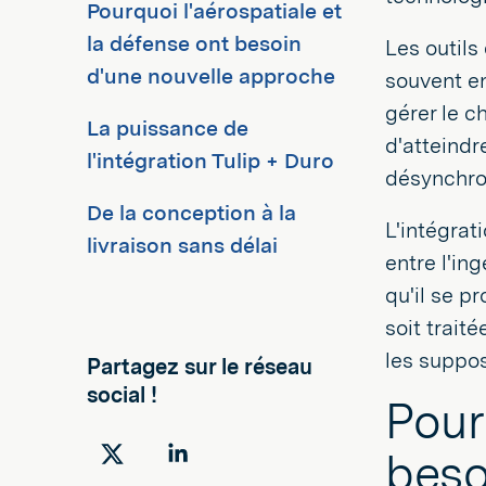
Pourquoi l'aérospatiale et
la défense ont besoin
Les outils 
d'une nouvelle approche
souvent en
gérer le c
La puissance de
d'atteindr
l'intégration Tulip + Duro
désynchron
De la conception à la
L'intégrat
livraison sans délai
entre l'ing
qu'il se 
soit trait
les suppos
Partagez sur le réseau
social !
Pour
beso
Partager
Partager