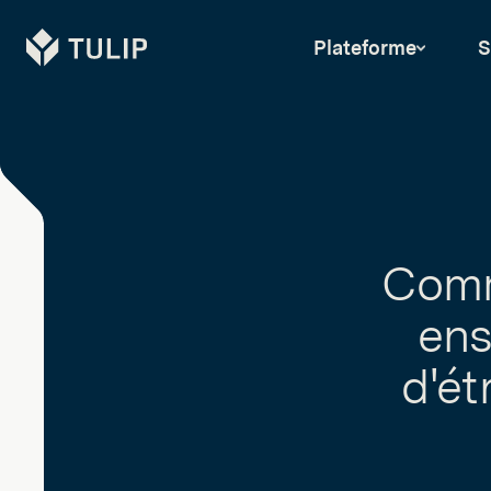
Tulip
Plateforme
S
Comme
ens
d'ét