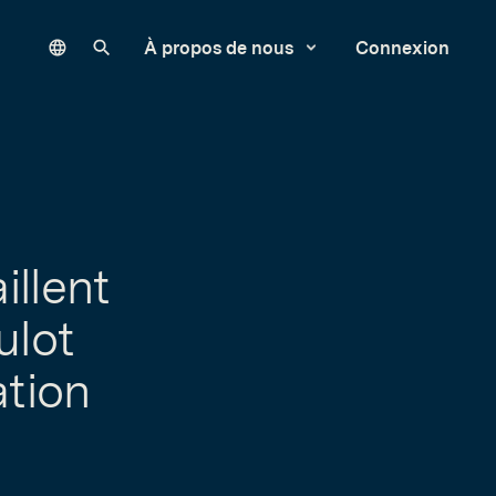
Language
Rechercher sur notre site
À propos de nous
Connexion
illent
ulot
ation